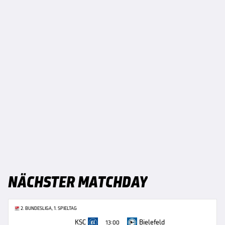
NÄCHSTER MATCHDAY
2. BUNDESLIGA, 1. SPIELTAG
KSC
Bielefeld
13:00