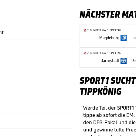
NÄCHSTER MA
2. BUNDESLIGA, 1. SPIELTAG
hr
Magdeburg
13
2. BUNDESLIGA, 1. SPIELTAG
Darmstadt
13
SPORT1 SUCHT
TIPPKÖNIG
Werde Teil der SPORT1
tippe ab sofort die EM,
den DFB-Pokal und di
und gewinne tolle Preis