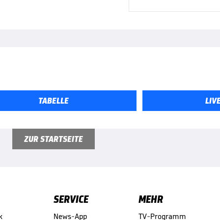
TABELLE
LIV
ZUR STARTSEITE
SERVICE
MEHR
k
News-App
TV-Programm