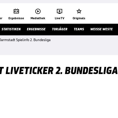




er
Ergebnisse
Mediathek
Live TV
Originals
STATISTIKEN
ERGEBNISSE
TORJÄGER
TEAMS
WEISSE WESTE
armstadt Spielinfo 2. Bundesliga
LIVETICKER 2. BUNDESLIGA