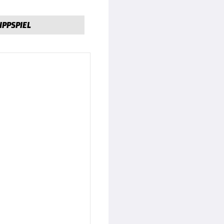
IPPSPIEL