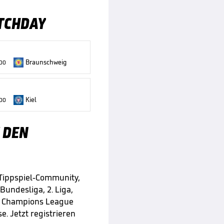
TCHDAY
Braunschweig
:00
Kiel
:00
 DEN
 Tippspiel-Community,
 Bundesliga, 2. Liga,
e Champions League
e. Jetzt registrieren