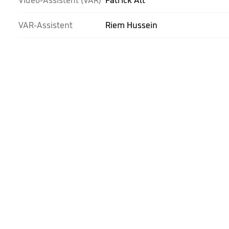
Video-Assistent (VAR)
Patrick Alt
VAR-Assistent
Riem Hussein