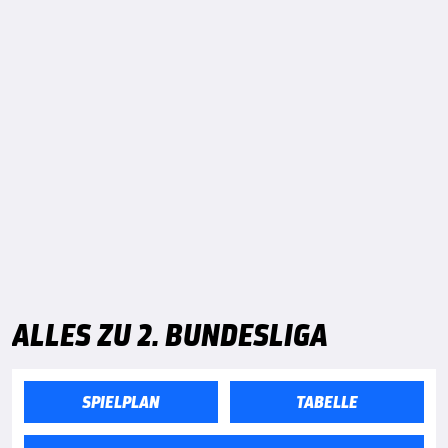
ALLES ZU 2. BUNDESLIGA
SPIELPLAN
TABELLE