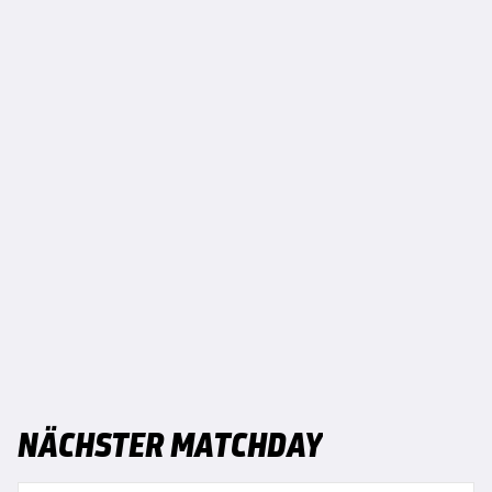
NÄCHSTER MATCHDAY