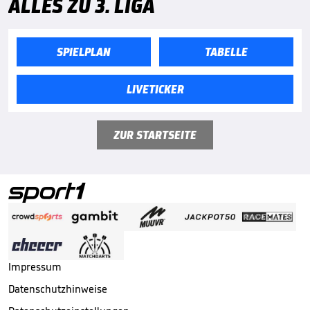
ALLES ZU 3. LIGA
SPIELPLAN
TABELLE
LIVETICKER
ZUR STARTSEITE
Impressum
Datenschutzhinweise