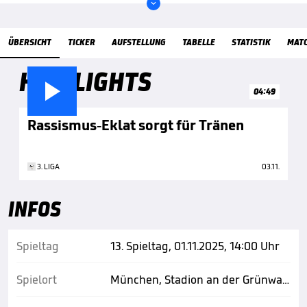

Übersicht
ÜBERSICHT
TICKER
AUFSTELLUNG
TABELLE
STATISTIK
MAT
HIGHLIGHTS

04:49
Rassismus-Eklat sorgt für Tränen
3. LIGA
03.11.
INFOS
Spieltag
13. Spieltag, 01.11.2025, 14:00 Uhr
Spielort
München, Stadion an der Grünwalder Straße