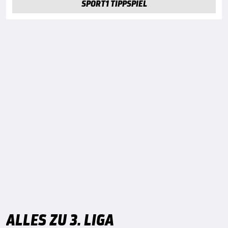
SPORT1 TIPPSPIEL
ALLES ZU 3. LIGA