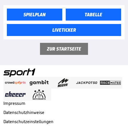
SPIELPLAN
TABELLE
LIVETICKER
ZUR STARTSEITE
Impressum
Datenschutzhinweise
Datenschutzeinstellungen