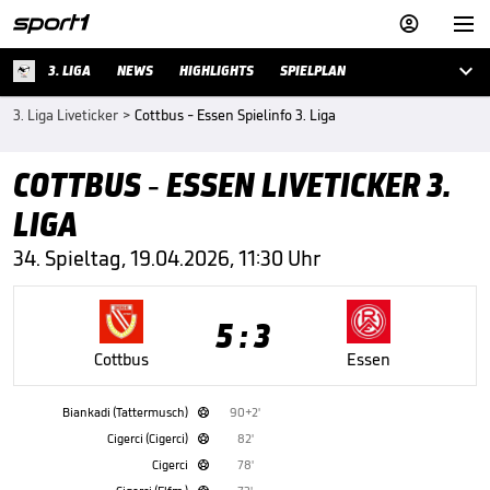



3. LIGA
NEWS
HIGHLIGHTS
SPIELPLAN
3. Liga Liveticker
>
Cottbus - Essen Spielinfo 3. Liga
COTTBUS - ESSEN LIVETICKER 3.
LIGA
34. Spieltag, 19.04.2026, 11:30 Uhr
5 : 3
Cottbus
Essen
Biankadi (Tattermusch)
90+2'

Cigerci (Cigerci)
82'

Cigerci
78'
