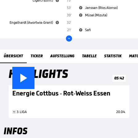
Cigerci (Elfm.)
73'

53'
Janssen (Ríos Alonso)

39'
Müsel (Mizuta)

Engelhardt (Awortwie-Grant)
32'

21'
Safi


Übersicht
ÜBERSICHT
TICKER
AUFSTELLUNG
TABELLE
STATISTIK
MAT
HIGHLIGHTS

05:42
Energie Cottbus - Rot-Weiss Essen
3. LIGA
20.04.
INFOS