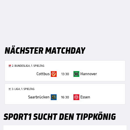
NÄCHSTER MATCHDAY
2. BUNDESLIGA, 1. SPIELTAG
Cottbus
Hannover
13:30
3. LIGA, 1. SPIELTAG
Saarbrücken
Essen
16:30
SPORT1 SUCHT DEN TIPPKÖNIG