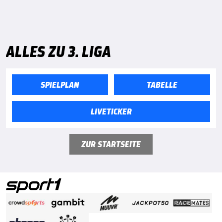
ALLES ZU 3. LIGA
SPIELPLAN
TABELLE
LIVETICKER
ZUR STARTSEITE