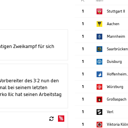
Pl.
Team
1
Stuttgart II
1
Aachen
1
Mannheim
tigen Zweikampf für sich
1
Saarbrücken
1
Duisburg
1
Hoffenhe
Vorbereiter des 3:2 nun den
1
Würzburg
al bei seinem letzten
ko Ilic hat seinen Arbeitstag
1
Großaspach
1
Verl

1
Viktoria Köl