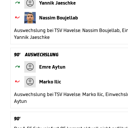

Yannik Jaeschke

Nassim Boujellab
Auswechslung bei TSV Havelse: Nassim Boujellab, Ei
Yannik Jaeschke
90'
AUSWECHSLUNG

Emre Aytun

Marko Ilic
Auswechslung bei TSV Havelse: Marko Ilic, Einwechs
Aytun
90'