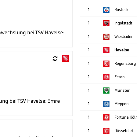
1
Rostock
1
Ingolstadt
nwechslung bei TSV Havelse:
1
Wiesbaden
1
Havelse

1
Regensburg
1
Essen
1
Münster
lung bei TSV Havelse: Emre
1
Meppen
1
Fortuna Köl
1
Düsseldorf