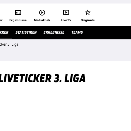




er
Ergebnisse
Mediathek
Live TV
Originals
ICKER
STATISTIKEN
ERGEBNISSE
TEAMS
cker 3. Liga
IVETICKER 3. LIGA