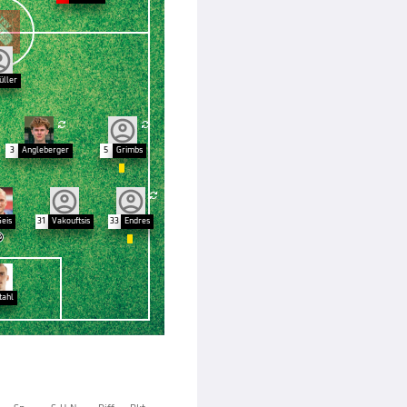
ller


3
Angleberger
5
Grimbs


Geis
31
Vakouftsis
33
Endres


tahl