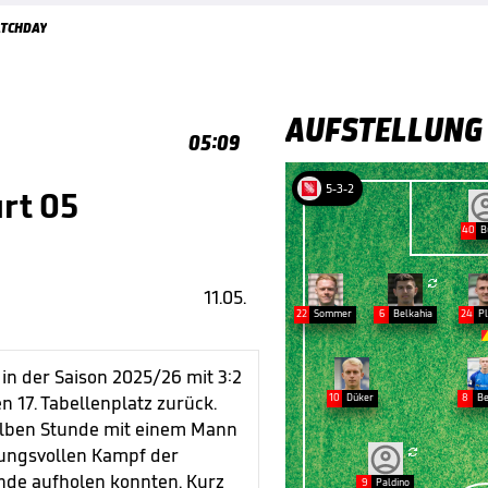
TCHDAY
AUFSTELLUNG
05:09
5-3-2
urt 05
40
B

11.05.
22
Sommer
6
Belkahia
24
P
 in der Saison 2025/26 mit 3:2
10
Düker
8
Be
 17. Tabellenplatz zurück.
alben Stunde mit einem Mann
rungsvollen Kampf der

ände aufholen konnten. Kurz
9
Paldino