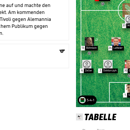

rone auf und machte den
rfekt. Am kommenden
Tivoli gegen Alemannia
ischem Publikum gegen
37
Mü
n.

13
Böhnlein
24
Latteier


6
Zeller
2
Doktorczyk
30
1
S
5-4-1
TABELLE