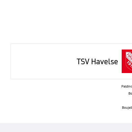
TSV Havelse
Paldino
Bo
Boujell