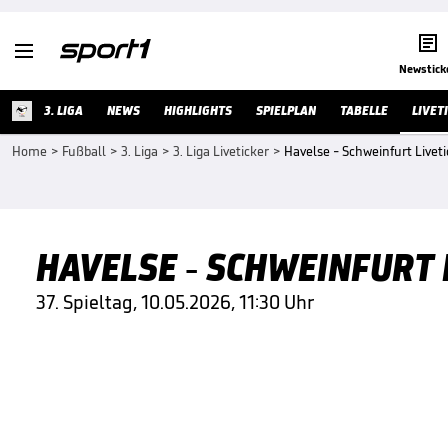


Newstick
3. LIGA
NEWS
HIGHLIGHTS
SPIELPLAN
TABELLE
LIVET
Home
>
Fußball
>
3. Liga
>
3. Liga Liveticker
>
Havelse - Schweinfurt Liveti
HAVELSE - SCHWEINFURT L
37. Spieltag, 10.05.2026, 11:30 Uhr