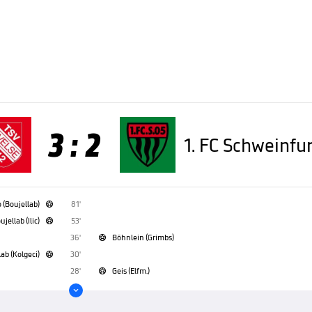
3 : 2
1. FC Schweinfu
 (Boujellab)
81'

ujellab (Ilic)
53'

36'
Böhnlein (Grimbs)

ab (Kolgeci)
30'

28'
Geis (Elfm.)

