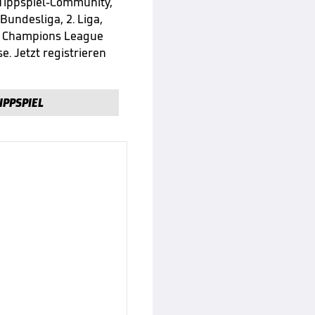
 Tippspiel-Community,
 Bundesliga, 2. Liga,
e Champions League
e. Jetzt registrieren
IPPSPIEL