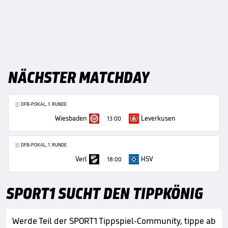
NÄCHSTER MATCHDAY
DFB-POKAL, 1. RUNDE
Wiesbaden
Leverkusen
13:00
DFB-POKAL, 1. RUNDE
Verl
HSV
18:00
SPORT1 SUCHT DEN TIPPKÖNIG
Werde Teil der SPORT1 Tippspiel-Community, tippe ab