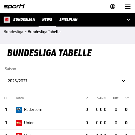



BUNDESLIGA
NEWS
SPIELPLAN
Bundesliga
>
Bundesliga Tabelle
BUNDESLIGA TABELLE
Saison

2026/2027
Pl.
Team
Sp.
S-U-N
Diff.
Pkt.
1
Paderborn
0
0-0-0
0
0
1
Union
0
0-0-0
0
0