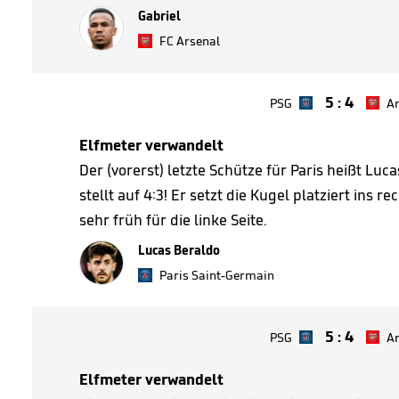
Gabriel
FC Arsenal
5
:
4
PSG
Ar
Elfmeter verwandelt
Der (vorerst) letzte Schütze für Paris heißt Lu
stellt auf 4:3! Er setzt die Kugel platziert ins r
sehr früh für die linke Seite.
Lucas Beraldo
Paris Saint-Germain
5
:
4
PSG
Ar
Elfmeter verwandelt