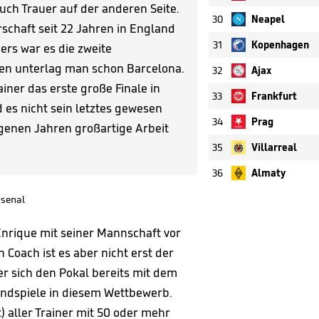
uch Trauer auf der anderen Seite.
30
Neapel
rschaft seit 22 Jahren in England
31
Kopenhagen
ers war es die zweite
hren unterlag man schon Barcelona.
32
Ajax
ainer das erste große Finale in
33
Frankfurt
 es nicht sein letztes gewesen
34
Prag
angenen Jahren großartige Arbeit
35
Villarreal
36
Almaty
senal
Enrique mit seiner Mannschaft vor
 Coach ist es aber nicht erst der
er sich den Pokal bereits mit dem
Endspiele in diesem Wettbewerb.
) aller Trainer mit 50 oder mehr