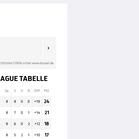

chtrisiko | Hilfe unter
www.buwei.de
AGUE TABELLE
Sp.
S
U
N
Diff.
Pkt.
24
8
8
0
0
+
19
21
8
7
0
1
+
14
18
8
6
0
2
+
12
17
8
5
2
1
+
10