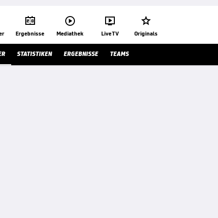




er
Ergebnisse
Mediathek
Live TV
Originals
ER
STATISTIKEN
ERGEBNISSE
TEAMS