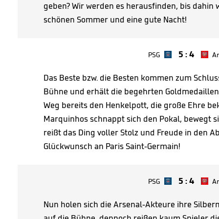
geben? Wir werden es herausfinden, bis dahin 
schönen Sommer und eine gute Nacht!
5
:
4
PSG
Ar
Das Beste bzw. die Besten kommen zum Schluss,
Bühne und erhält die begehrten Goldmedaillen.
Weg bereits den Henkelpott, die große Ehre be
Marquinhos schnappt sich den Pokal, bewegt s
reißt das Ding voller Stolz und Freude in den
Glückwunsch an Paris Saint-Germain!
5
:
4
PSG
Ar
Nun holen sich die Arsenal-Akteure ihre Silber
auf die Bühne, dennoch reißen kaum Spieler die