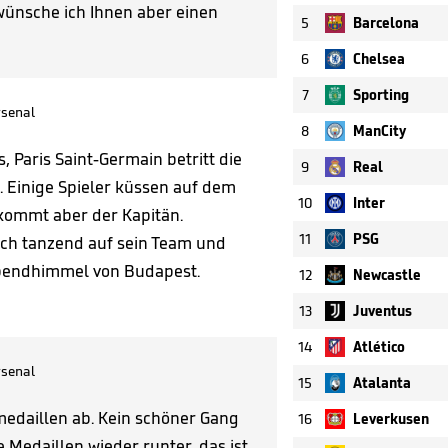
wünsche ich Ihnen aber einen
5
Barcelona
6
Chelsea
7
Sporting
senal
8
ManCity
 Paris Saint-Germain betritt die
9
Real
 Einige Spieler küssen auf dem
10
Inter
kommt aber der Kapitän.
11
PSG
ich tanzend auf sein Team und
 Abendhimmel von Budapest.
12
Newcastle
13
Juventus
14
Atlético
senal
15
Atalanta
medaillen ab. Kein schöner Gang
16
Leverkusen
 Medaillen wieder runter, das ist