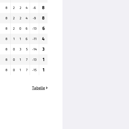
8
8
2
2
4
-6
8
8
2
2
4
-9
6
8
2
0
6
-13
4
8
1
1
6
-11
3
8
0
3
5
-14
1
8
0
1
7
-13
1
8
0
1
7
-15
Tabelle
