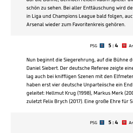
schön zu sehen. Bei aller Enttäuschung wird der
in Liga und Champions League bald folgen, a
Arsenal wieder zum Favoritenkreis gehören.
5
:
4
PSG
Ar
Nun beginnt die Siegerehrung, auf die Bühne d
Daniel Siebert. Der deutsche Referee zeigte ei
lag auch bei kniffligen Szenen mit den Elfmeters
haben erst vier deutsche Unparteiische ein En
geleitet: Hellmut Krug (1998), Markus Merk (20
zuletzt Felix Brych (2017). Eine große Ehre für S
5
:
4
PSG
Ar