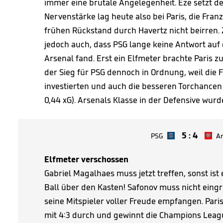
immer eine brutale Angelegenheit. Eze setzt den
Nervenstärke lag heute also bei Paris, die Fra
frühen Rückstand durch Havertz nicht beirren.
jedoch auch, dass PSG lange keine Antwort auf 
Arsenal fand. Erst ein Elfmeter brachte Paris zur
der Sieg für PSG dennoch in Ordnung, weil die 
investierten und auch die besseren Torchancen h
0,44 xG). Arsenals Klasse in der Defensive wurd
5
:
4
PSG
Ar
Elfmeter verschossen
Gabriel Magalhaes muss jetzt treffen, sonst ist 
Ball über den Kasten! Safonov muss nicht eingre
seine Mitspieler voller Freude empfangen. Pari
mit 4:3 durch und gewinnt die Champions Leag