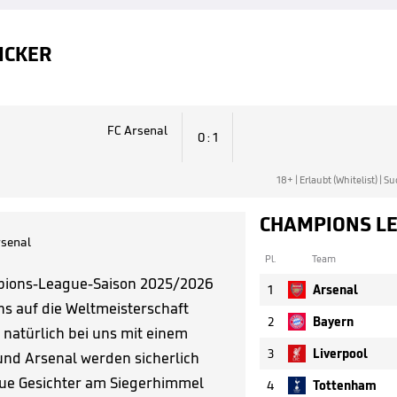
ICKER
FC Arsenal
0 : 1
18+ | Erlaubt (Whitelist) | Su
CHAMPIONS LE
senal
Pl.
Team
pions-League-Saison 2025/2026
1
Arsenal
s auf die Weltmeisterschaft
2
Bayern
natürlich bei uns mit einem
3
Liverpool
 und Arsenal werden sicherlich
neue Gesichter am Siegerhimmel
4
Tottenham