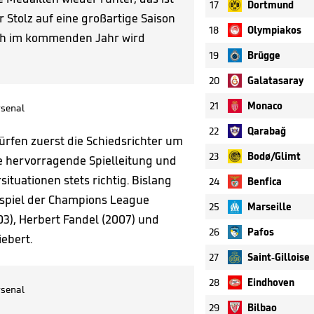
17
Dortmund
 Stolz auf eine großartige Saison
18
Olympiakos
uch im kommenden Jahr wird
19
Brügge
20
Galatasaray
21
Monaco
senal
22
Qarabağ
ürfen zuerst die Schiedsrichter um
23
Bodø/Glimt
ne hervorragende Spielleitung und
ituationen stets richtig. Bislang
24
Benfica
dspiel der Champions League
25
Marseille
03), Herbert Fandel (2007) und
26
Pafos
iebert.
27
Saint-Gilloise
28
Eindhoven
senal
29
Bilbao