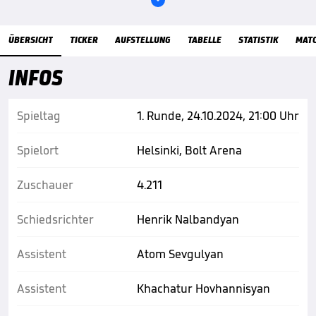
Übersicht
ÜBERSICHT
TICKER
AUFSTELLUNG
TABELLE
STATISTIK
MAT
INFOS
Spieltag
1. Runde, 24.10.2024, 21:00 Uhr
Spielort
Helsinki, Bolt Arena
Zuschauer
4.211
Schiedsrichter
Henrik Nalbandyan
Assistent
Atom Sevgulyan
Assistent
Khachatur Hovhannisyan