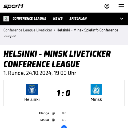



CONFERENCE LEAGUE
NEWS
SPIELPLAN
Conference League Liveticker
>
Helsinki - Minsk Spielinfo Conference
League
HELSINKI - MINSK LIVETICKER
CONFERENCE LEAGUE
1. Runde, 24.10.2024, 19:00 Uhr
1 : 0
Helsinki
Minsk
Plange
82'

Möller
46'

