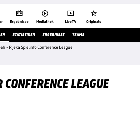




er
Ergebnisse
Mediathek
Live TV
Originals
KER
STATISTIKEN
ERGEBNISSE
TEAMS
ah - Rijeka Spielinfo Conference League
ER CONFERENCE LEAGUE