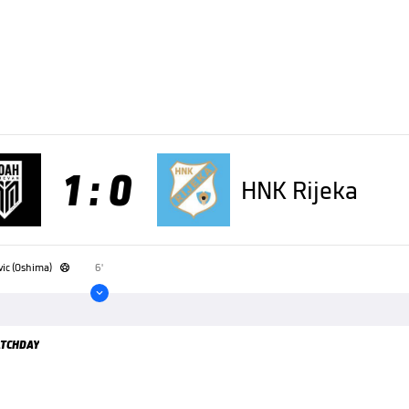
1 : 0
HNK Rijeka
ic (Oshima)
6'


TCHDAY