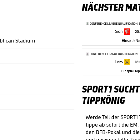
NÄCHSTER MA
CONFERENCE LEAGUE QUALIFIKATION, 
Sion
20
blican Stadium
Hinspiel: No
CONFERENCE LEAGUE QUALIFIKATION, 
Ilves
18
Hinspiel: Rij
SPORT1 SUCHT
TIPPKÖNIG
Werde Teil der SPORT1
tippe ab sofort die EM,
den DFB-Pokal und di
und gewinne tolle Preis