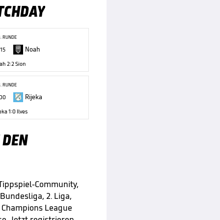
TCHDAY
3. RUNDE
Noah
:15
ah 2:2 Sion
3. RUNDE
Rijeka
:00
eka 1:0 Ilves
 DEN
 Tippspiel-Community,
 Bundesliga, 2. Liga,
e Champions League
e. Jetzt registrieren