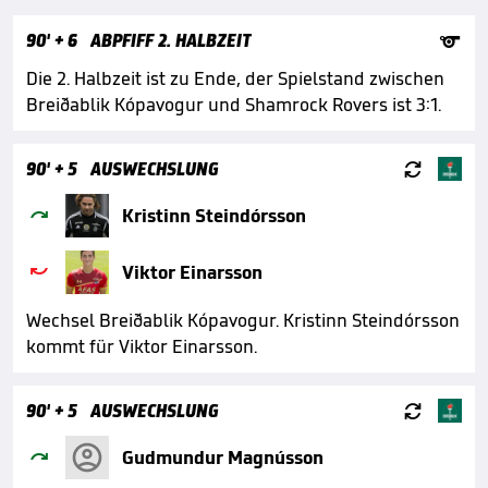

90'
+ 6
ABPFIFF 2. HALBZEIT
Die 2. Halbzeit ist zu Ende, der Spielstand zwischen
Breiðablik Kópavogur und Shamrock Rovers ist 3:1.

90'
+ 5
AUSWECHSLUNG

Kristinn Steindórsson

Viktor Einarsson
Wechsel Breiðablik Kópavogur. Kristinn Steindórsson
kommt für Viktor Einarsson.

90'
+ 5
AUSWECHSLUNG

Gudmundur Magnússon