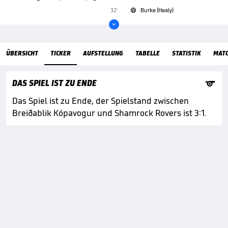
32'
Burke (Healy)


ÜbersichtTicker
ÜBERSICHT
TICKER
AUFSTELLUNG
TABELLE
STATISTIK
MAT

DAS SPIEL IST ZU ENDE
Das Spiel ist zu Ende, der Spielstand zwischen
Breiðablik Kópavogur und Shamrock Rovers ist 3:1.