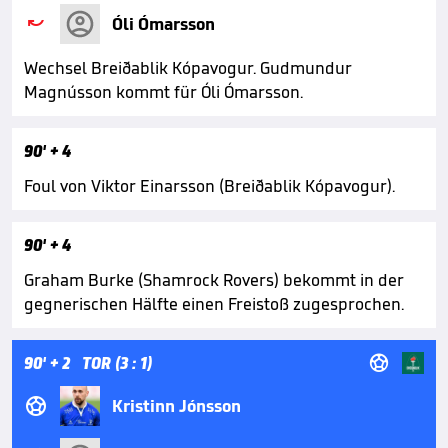

Óli Ómarsson
Wechsel Breiðablik Kópavogur. Gudmundur
Magnússon kommt für Óli Ómarsson.
90'
+ 4
Foul von Viktor Einarsson (Breiðablik Kópavogur).
90'
+ 4
Graham Burke (Shamrock Rovers) bekommt in der
gegnerischen Hälfte einen Freistoß zugesprochen.

90'
+ 2
TOR (3 : 1)

Kristinn Jónsson