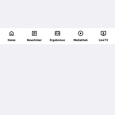





Home
Newsticker
Ergebnisse
Mediathek
Live TV
60'
Das Spiel läuft wieder.
59'
Das Spiel ist unterbrochen aufgrund einer
Verletzung Lee Grace (Shamrock Rovers).
56'
Ecke Breiðablik Kópavogur. Die Ecke wurde