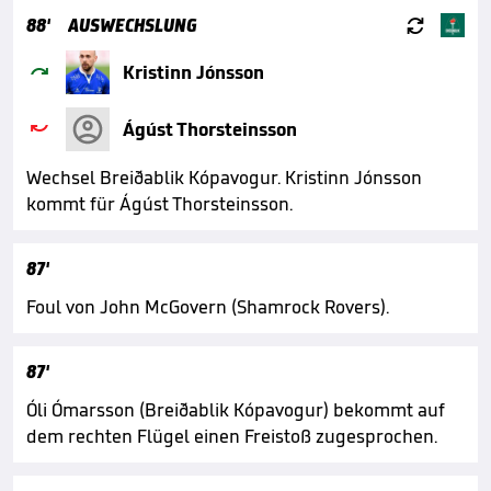

88'
AUSWECHSLUNG

Kristinn Jónsson

Ágúst Thorsteinsson
Wechsel Breiðablik Kópavogur. Kristinn Jónsson
kommt für Ágúst Thorsteinsson.
87'
Foul von John McGovern (Shamrock Rovers).
87'
Óli Ómarsson (Breiðablik Kópavogur) bekommt auf
dem rechten Flügel einen Freistoß zugesprochen.