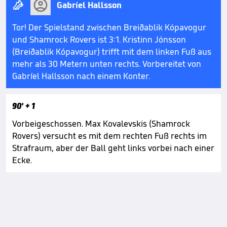

Gabríel Hallsson
Tor! Der Spielstand zwischen Breiðablik Kópavogur
und Shamrock Rovers ist 3:1. Kristinn Jónsson
(Breiðablik Kópavogur) trifft mit dem linken Fuß aus
mehr als 30 Metern unten rechts. Vorbereitet von
Gabríel Hallsson nach einem Konter.
90'
+ 1
Vorbeigeschossen. Max Kovalevskis (Shamrock
Rovers) versucht es mit dem rechten Fuß rechts im
Strafraum, aber der Ball geht links vorbei nach einer
Ecke.