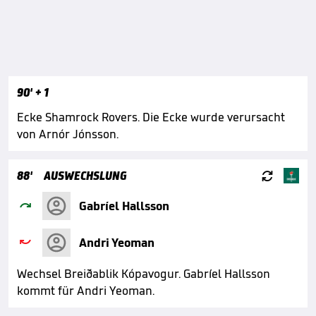
90'
+ 1
Ecke Shamrock Rovers. Die Ecke wurde verursacht
von Arnór Jónsson.

88'
AUSWECHSLUNG

Gabríel Hallsson

Andri Yeoman
Wechsel Breiðablik Kópavogur. Gabríel Hallsson
kommt für Andri Yeoman.