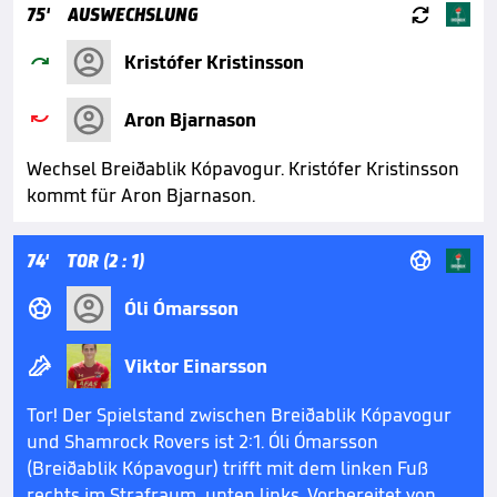

75'
AUSWECHSLUNG

Kristófer Kristinsson

Aron Bjarnason
Wechsel Breiðablik Kópavogur. Kristófer Kristinsson
kommt für Aron Bjarnason.

74'
TOR (2 : 1)

Óli Ómarsson

Viktor Einarsson
Tor! Der Spielstand zwischen Breiðablik Kópavogur
und Shamrock Rovers ist 2:1. Óli Ómarsson
(Breiðablik Kópavogur) trifft mit dem linken Fuß
rechts im Strafraum, unten links. Vorbereitet von