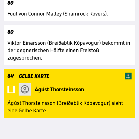
86'
Foul von Connor Malley (Shamrock Rovers).
86'
Viktor Einarsson (Breiðablik Kópavogur) bekommt in
der gegnerischen Hälfte einen Freistoß
zugesprochen.
84'
GELBE KARTE

Ágúst Thorsteinsson
Ágúst Thorsteinsson (Breiðablik Kópavogur) sieht
eine Gelbe Karte.