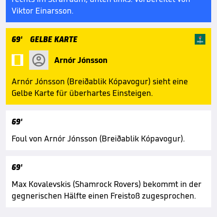
Viktor Einarsson.
69'
GELBE KARTE

Arnór Jónsson
Arnór Jónsson (Breiðablik Kópavogur) sieht eine
Gelbe Karte für überhartes Einsteigen.
69'
Foul von Arnór Jónsson (Breiðablik Kópavogur).
69'
Max Kovalevskis (Shamrock Rovers) bekommt in der
gegnerischen Hälfte einen Freistoß zugesprochen.