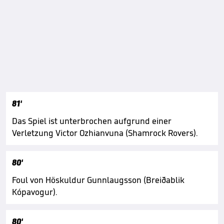
81'
Das Spiel ist unterbrochen aufgrund einer
Verletzung Victor Ozhianvuna (Shamrock Rovers).
80'
Foul von Höskuldur Gunnlaugsson (Breiðablik
Kópavogur).
80'