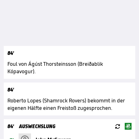
84'
Foul von Ágúst Thorsteinsson (Breiðablik
Kópavogur).
84'
Roberto Lopes (Shamrock Rovers) bekommt in der
eigenen Hälfte einen Freistoß zugesprochen.

84'
AUSWECHSLUNG