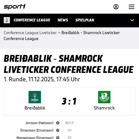



CONFERENCE LEAGUE
NEWS
SPIELPLAN
Conference League Liveticker
>
Breiðablik - Shamrock Liveticker
Conference League
BREIÐABLIK - SHAMROCK
LIVETICKER CONFERENCE LEAGUE
1. Runde, 11.12.2025, 17:45 Uhr
3 : 1
Breiðablik
Shamrock
Jónsson (Hallsson)
90+2'

Ómarsson (Einarsson)
74'

Margeirsson (Ómarsson)
35'
