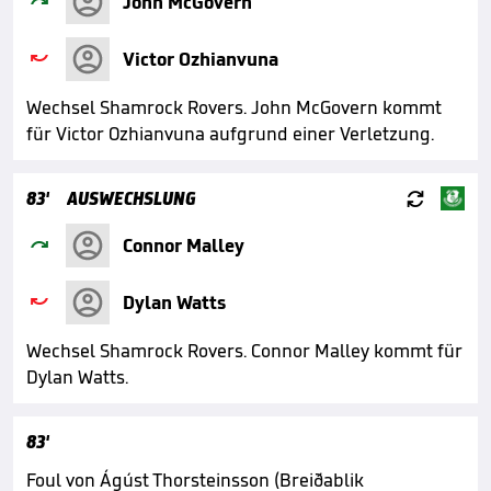

John McGovern

Victor Ozhianvuna
Wechsel Shamrock Rovers. John McGovern kommt
für Victor Ozhianvuna aufgrund einer Verletzung.

83'
AUSWECHSLUNG

Connor Malley

Dylan Watts
Wechsel Shamrock Rovers. Connor Malley kommt für
Dylan Watts.
83'
Foul von Ágúst Thorsteinsson (Breiðablik