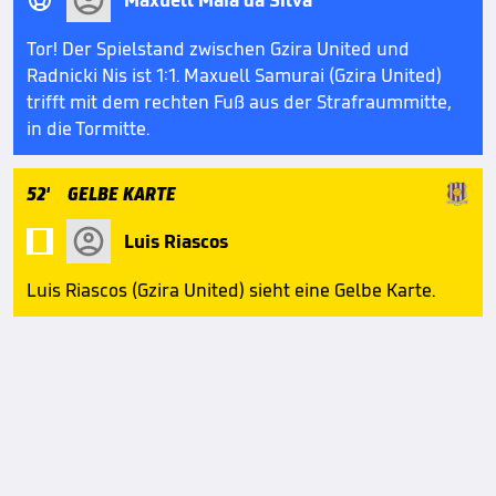

Máxuell Maia da Silva
Tor! Der Spielstand zwischen Gzira United und
Radnicki Nis ist 1:1. Maxuell Samurai (Gzira United)
trifft mit dem rechten Fuß aus der Strafraummitte,
in die Tormitte.
52'
GELBE KARTE

Luis Riascos
Luis Riascos (Gzira United) sieht eine Gelbe Karte.