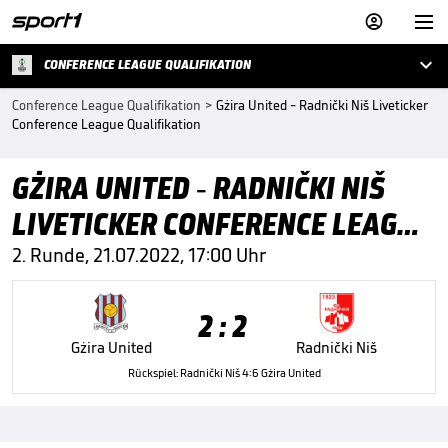



CONFERENCE LEAGUE QUALIFIKATION
Conference League Qualifikation
>
Gżira United - Radnički Niš Liveticker
Conference League Qualifikation
GŻIRA UNITED - RADNIČKI NIŠ
LIVETICKER CONFERENCE LEAGUE
QUALIFIKATION
2. Runde, 21.07.2022, 17:00 Uhr
2 : 2
Gżira United
Radnički Niš
Rückspiel: Radnički Niš 4:6 Gżira United