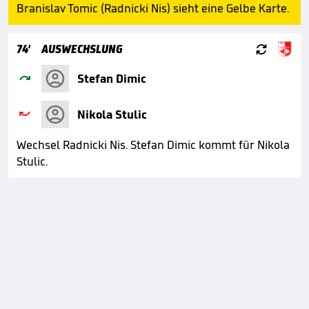
Branislav Tomic (Radnicki Nis) sieht eine Gelbe Karte.

74'
AUSWECHSLUNG

Stefan Dimic

Nikola Stulic
Wechsel Radnicki Nis. Stefan Dimic kommt für Nikola
Stulic.