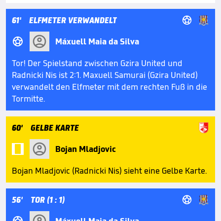

61'
ELFMETER VERWANDELT

Máxuell Maia da Silva
Tor! Der Spielstand zwischen Gzira United und
Radnicki Nis ist 2:1. Maxuell Samurai (Gzira United)
verwandelt den Elfmeter mit dem rechten Fuß in die
Tormitte.
60'
GELBE KARTE

Bojan Mladjovic
Bojan Mladjovic (Radnicki Nis) sieht eine Gelbe Karte.

56'
TOR (1 : 1)