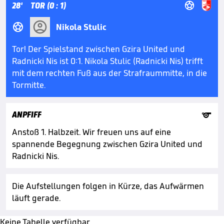

28'
TOR (0 : 1)

Nikola Stulic
Tor! Der Spielstand zwischen Gzira United und
Radnicki Nis ist 0:1. Nikola Stulic (Radnicki Nis) trifft
mit dem rechten Fuß aus der Strafraummitte, in die
Tormitte.

ANPFIFF
Anstoß 1. Halbzeit. Wir freuen uns auf eine
spannende Begegnung zwischen Gzira United und
Radnicki Nis.
Die Aufstellungen folgen in Kürze, das Aufwärmen
läuft gerade.
Keine Tabelle verfügbar.