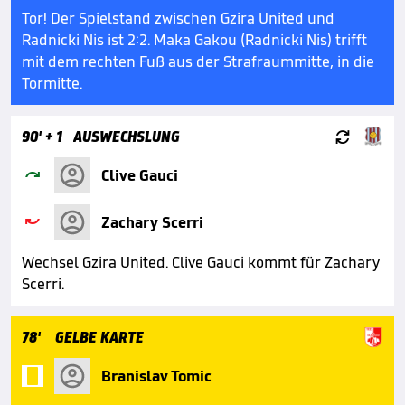
Tor! Der Spielstand zwischen Gzira United und
Radnicki Nis ist 2:2. Maka Gakou (Radnicki Nis) trifft
mit dem rechten Fuß aus der Strafraummitte, in die
Tormitte.

90'
+ 1
AUSWECHSLUNG

Clive Gauci

Zachary Scerri
Wechsel Gzira United. Clive Gauci kommt für Zachary
Scerri.
78'
GELBE KARTE

Branislav Tomic