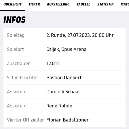
Übersicht
ÜBERSICHT
TICKER
AUFSTELLUNG
TABELLE
STATISTIK
MAT
INFOS
Spieltag
2. Runde, 27.07.2023, 20:00 Uhr
Spielort
Osijek, Opus Arena
Zuschauer
12.011
Schiedsrichter
Bastian Dankert
Assistent
Dominik Schaal
Assistent
René Rohde
Vierter Offizieller
Florian Badstübner