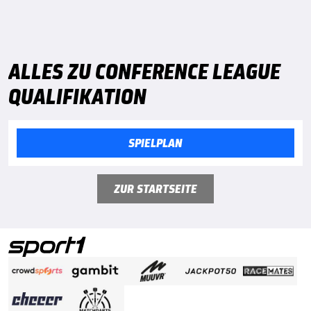
ALLES ZU CONFERENCE LEAGUE
QUALIFIKATION
SPIELPLAN
ZUR STARTSEITE