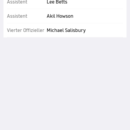
Assistent
Lee Betts
Assistent
Akil Howson
Vierter Offizieller
Michael Salisbury