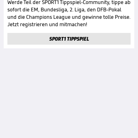
Werde Teil der SPORT1 Tippspiel-Community, tippe ab
sofort die EM, Bundesliga, 2. Liga, den DFB-Pokal
und die Champions League und gewinne tolle Preise.
Jetzt registrieren und mitmachen!
SPORT1 TIPPSPIEL