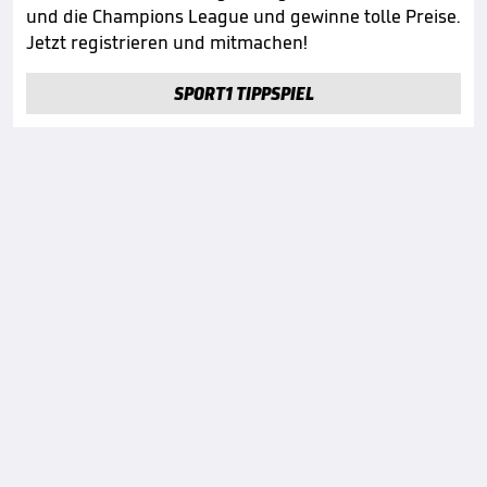
und die Champions League und gewinne tolle Preise.
Jetzt registrieren und mitmachen!
SPORT1 TIPPSPIEL