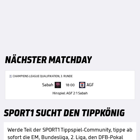
NÄCHSTER MATCHDAY
CHAMPIONS LEAGUE QUALIFIKATION, 3. RUNDE
Sabah
AGF
18:00
Hinspiel: AGF 2:1 Sabah
SPORT1 SUCHT DEN TIPPKÖNIG
Werde Teil der SPORT1 Tippspiel-Community, tippe ab
sofort die EM, Bundesliga, 2. Liga, den DFB-Pokal