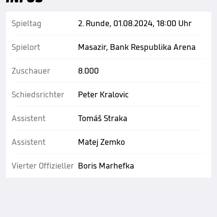
Spieltag
2. Runde, 01.08.2024, 18:00 Uhr
Spielort
Masazir, Bank Respublika Arena
Zuschauer
8.000
Schiedsrichter
Peter Kralovic
Assistent
Tomáš Straka
Assistent
Matej Zemko
Vierter Offizieller
Boris Marhefka