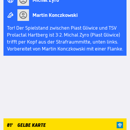

Michal Zyro

Martin Konczkowski
Tor! Der Spielstand zwischen Piast Gliwice und TSV
Prolactal Hartberg ist 3:2. Michal Zyro (Piast Gliwice)
trifft per Kopf aus der Strafraummitte, unten links.
Vorbereitet von Martin Konczkowski mit einer Flanke.
81'
GELBE KARTE