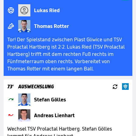

Lukas Ried

Thomas Rotter
Tor! Der Spielstand zwischen Piast Gliwice und TSV
Prolactal Hartberg ist 2:2. Lukas Ried (TSV Prolactal
Hartberg) trifft mit dem rechten Fuß rechts im
Fünfmeterraum oben rechts. Vorbereitet von
Thomas Rotter mit einem langen Ball.

73'
AUSWECHSLUNG

Stefan Gölles

Andreas Lienhart
Wechsel TSV Prolactal Hartberg. Stefan Gölles