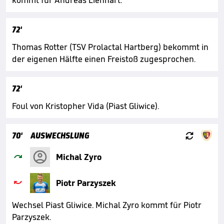
kommt für Andreas Lienhart.
72'
Thomas Rotter (TSV Prolactal Hartberg) bekommt in
der eigenen Hälfte einen Freistoß zugesprochen.
72'
Foul von Kristopher Vida (Piast Gliwice).

70'
AUSWECHSLUNG

Michal Zyro

Piotr Parzyszek
Wechsel Piast Gliwice. Michal Zyro kommt für Piotr
Parzyszek.