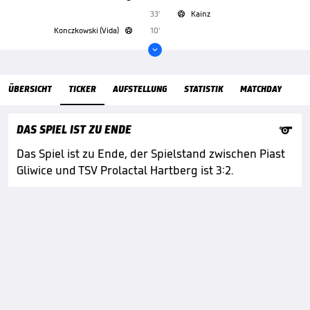
33'
Kainz

Konczkowski (Vida)
10'


ÜbersichtTicker
ÜBERSICHT
TICKER
AUFSTELLUNG
STATISTIK
MATCHDAY

DAS SPIEL IST ZU ENDE
Das Spiel ist zu Ende, der Spielstand zwischen Piast
Gliwice und TSV Prolactal Hartberg ist 3:2.