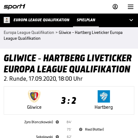



EUROPA LEAGUE QUALIFIKATION
SPIELPLAN
Europa League Qualifikation
>
Gliwice - Hartberg Liveticker Europa
League Qualifikation
GLIWICE - HARTBERG LIVETICKER
EUROPA LEAGUE QUALIFIKATION
2. Runde, 17.09.2020, 18:00 Uhr
3 : 2
Gliwice
Hartberg
Zyro (Konczkowski)
84'

75'
Ried (Rotter)

Sokolowski
62'
