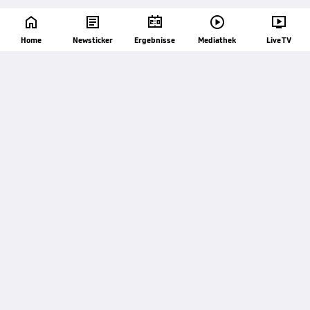





Home
Newsticker
Ergebnisse
Mediathek
Live TV
57'
Ecke TSV Prolactal Hartberg. Die Ecke wurde
verursacht von Tomas Huk.
57'
Tobias Kainz (TSV Prolactal Hartberg) bekommt in
der gegnerischen Hälfte einen Freistoß
zugesprochen.
57'
Foul von Patryk Sokolowski (Piast Gliwice).