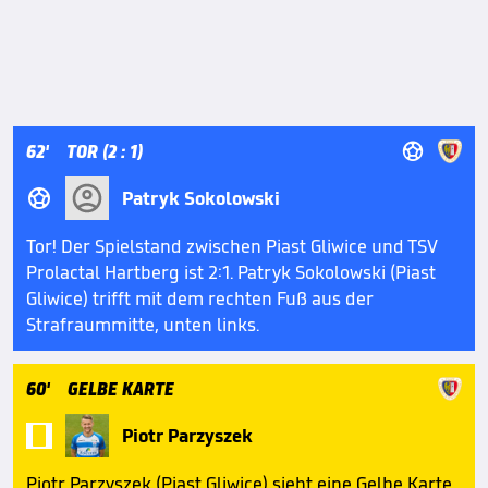

62'
TOR (2 : 1)

Patryk Sokolowski
Tor! Der Spielstand zwischen Piast Gliwice und TSV
Prolactal Hartberg ist 2:1. Patryk Sokolowski (Piast
Gliwice) trifft mit dem rechten Fuß aus der
Strafraummitte, unten links.
60'
GELBE KARTE

Piotr Parzyszek
Piotr Parzyszek (Piast Gliwice) sieht eine Gelbe Karte