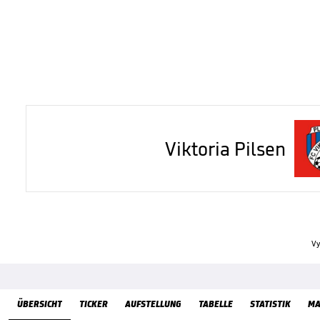
Viktoria Pilsen
Vy
Übersicht
ÜBERSICHT
TICKER
AUFSTELLUNG
TABELLE
STATISTIK
MA