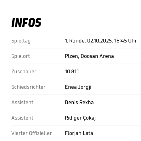
INFOS
Spieltag
1. Runde, 02.10.2025, 18:45 Uhr
Spielort
Plzen, Doosan Arena
Zuschauer
10.811
Schiedsrichter
Enea Jorgji
Assistent
Denis Rexha
Assistent
Ridiger Çokaj
Vierter Offizieller
Florjan Lata