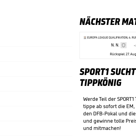
NÄCHSTER MA
EUROPA LEAGUE QUALIFIKATION, 4. R
N. N.
-:
Rückspiel: 27. Au
SPORT1 SUCHT
TIPPKÖNIG
Werde Teil der SPORT1
tippe ab sofort die EM,
den DFB-Pokal und di
und gewinne tolle Preis
und mitmachen!