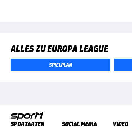
ALLES ZU EUROPA LEAGUE
SPIELPLAN
SPORTARTEN
SOCIAL MEDIA
VIDEO