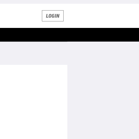
LOGIN