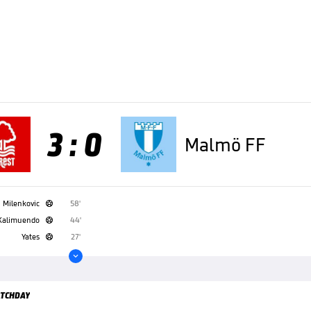
3 : 0
Malmö FF
Milenkovic
58'

Kalimuendo
44'

Yates
27'


TCHDAY