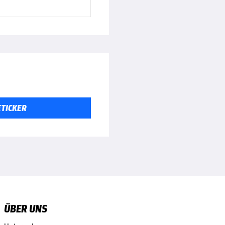
ETICKER
ÜBER UNS