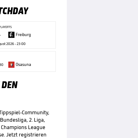
TCHDAY
PLAYOFFS
Freiburg
-
gust 2026 - 23:00
Osasuna
:30
 DEN
 Tippspiel-Community,
 Bundesliga, 2. Liga,
e Champions League
e. Jetzt registrieren