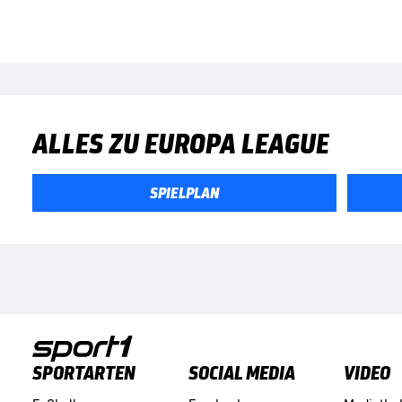
ALLES ZU EUROPA LEAGUE
SPIELPLAN
SPORTARTEN
SOCIAL MEDIA
VIDEO