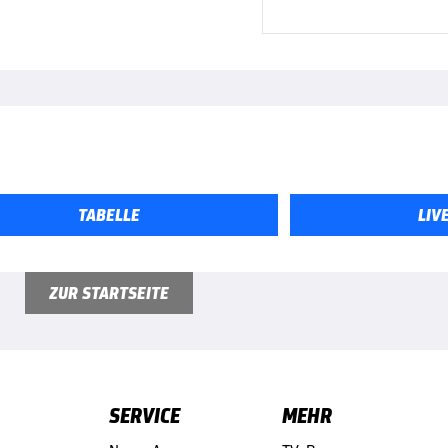
TABELLE
LIV
ZUR STARTSEITE
SERVICE
MEHR