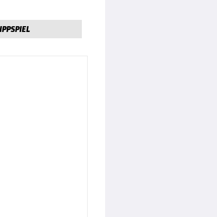
IPPSPIEL