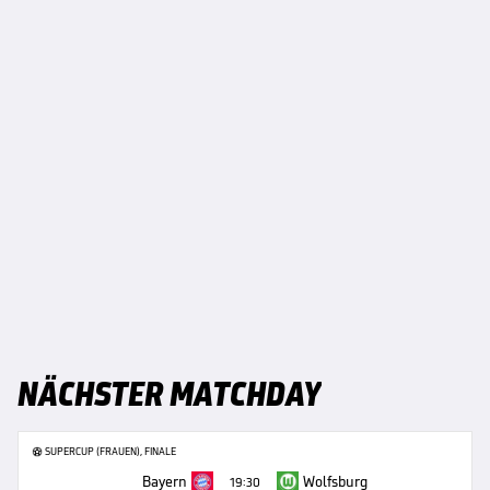
NÄCHSTER MATCHDAY
SUPERCUP (FRAUEN), FINALE
Bayern
Wolfsburg
19:30