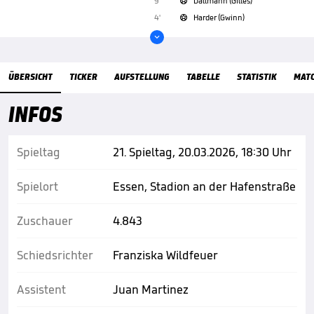
9'
Dallmann (Gilles)

4'
Harder (Gwinn)


Übersicht
ÜBERSICHT
TICKER
AUFSTELLUNG
TABELLE
STATISTIK
MAT
INFOS
Spieltag
21. Spieltag, 20.03.2026, 18:30 Uhr
Spielort
Essen, Stadion an der Hafenstraße
Zuschauer
4.843
Schiedsrichter
Franziska Wildfeuer
Assistent
Juan Martinez