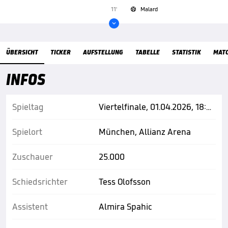
11'
Malard


Übersicht
ÜBERSICHT
TICKER
AUFSTELLUNG
TABELLE
STATISTIK
MAT
INFOS
Spieltag
Viertelfinale, 01.04.2026, 18:45 Uhr
Spielort
München, Allianz Arena
Zuschauer
25.000
Schiedsrichter
Tess Olofsson
Assistent
Almira Spahic