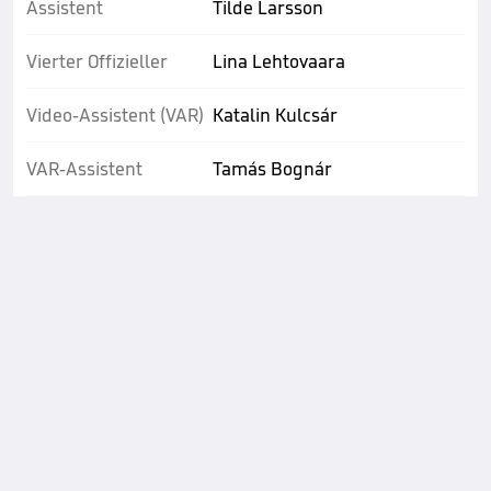
Assistent
Tilde Larsson
Vierter Offizieller
Lina Lehtovaara
Video-Assistent (VAR)
Katalin Kulcsár
VAR-Assistent
Tamás Bognár