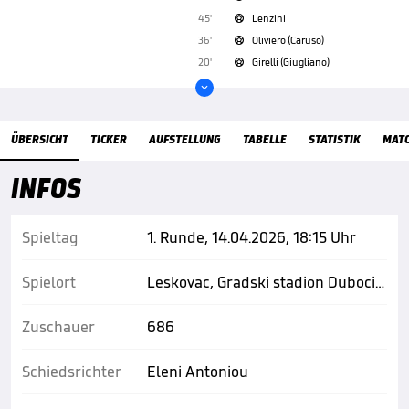
45'
Lenzini

36'
Oliviero (Caruso)

20'
Girelli (Giugliano)


Übersicht
ÜBERSICHT
TICKER
AUFSTELLUNG
TABELLE
STATISTIK
MAT
INFOS
Spieltag
1. Runde, 14.04.2026, 18:15 Uhr
Spielort
Leskovac, Gradski stadion Dubocica
Zuschauer
686
Schiedsrichter
Eleni Antoniou