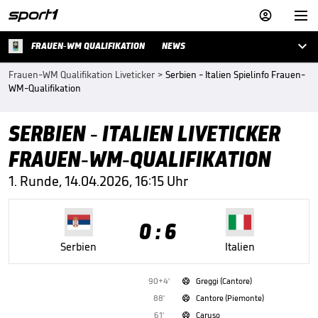



FRAUEN-WM QUALIFIKATION
NEWS
Frauen-WM Qualifikation Liveticker
>
Serbien - Italien Spielinfo Frauen-
WM-Qualifikation
SERBIEN - ITALIEN LIVETICKER
FRAUEN-WM-QUALIFIKATION
1. Runde, 14.04.2026, 16:15 Uhr
0 : 6
Serbien
Italien
90+4'
Greggi (Cantore)

88'
Cantore (Piemonte)

61'
Caruso
