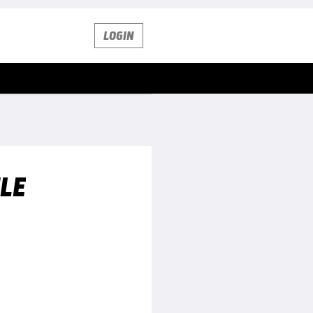
LOGIN
LE