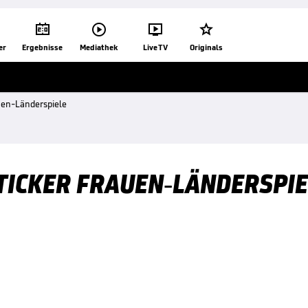




er
Ergebnisse
Mediathek
Live TV
Originals
uen-Länderspiele
TICKER FRAUEN-LÄNDERSPIE