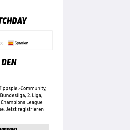
TCHDAY
Spanien
:30
 DEN
 Tippspiel-Community,
 Bundesliga, 2. Liga,
e Champions League
e. Jetzt registrieren
IPPSPIEL