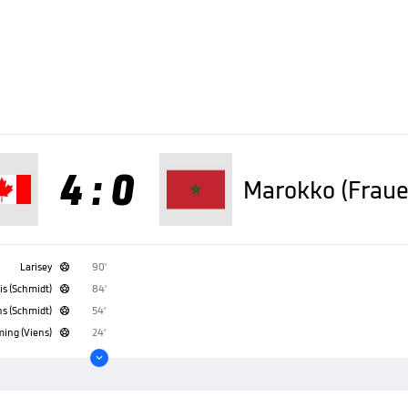
4 : 0
Marokko (Fraue
Laris­ey
90'

is (Schmidt)
84'

ns (Schmidt)
54'

ming (Viens)
24'

