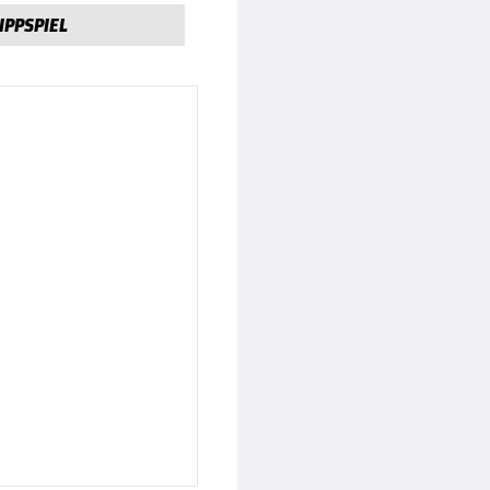
IPPSPIEL