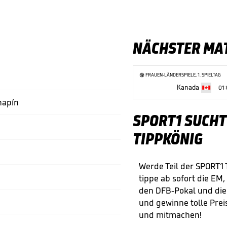
NÄCHSTER MA
FRAUEN-LÄNDERSPIELE, 1. SPIELTAG
Kanada
01
hapín
SPORT1 SUCHT
TIPPKÖNIG
Werde Teil der SPORT1
tippe ab sofort die EM,
den DFB-Pokal und di
und gewinne tolle Preis
und mitmachen!