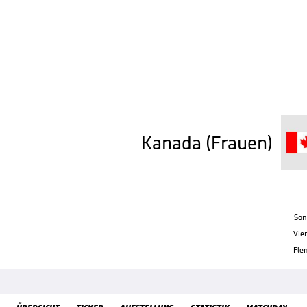
Kanada (Frauen)
Son
Vie
Fle
Übersicht