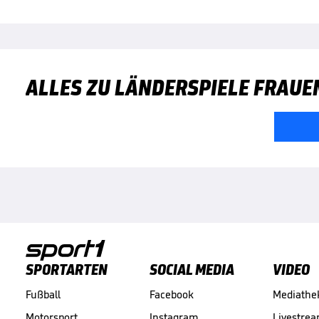
ALLES ZU LÄNDERSPIELE FRAUE
SPORTARTEN
SOCIAL MEDIA
VIDEO
Fußball
Facebook
Mediathe
Motorsport
Instagram
Livestre