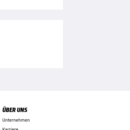
ÜBER UNS
Unternehmen
Karriere