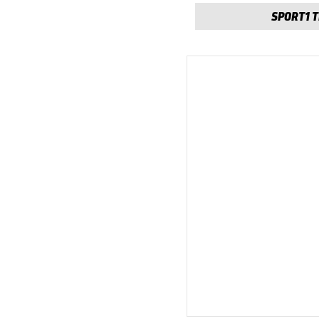
SPORT1 T