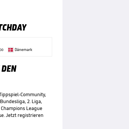
TCHDAY
Dänemark
:00
 DEN
 Tippspiel-Community,
 Bundesliga, 2. Liga,
e Champions League
e. Jetzt registrieren