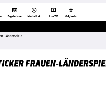




er
Ergebnisse
Mediathek
Live TV
Originals
uen-Länderspiele
TICKER FRAUEN-LÄNDERSPIE