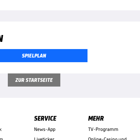
N
SPIELPLAN
ZUR STARTSEITE
SERVICE
MEHR
k
News-App
TV-Programm
am
Liveticker
Online-Casino und