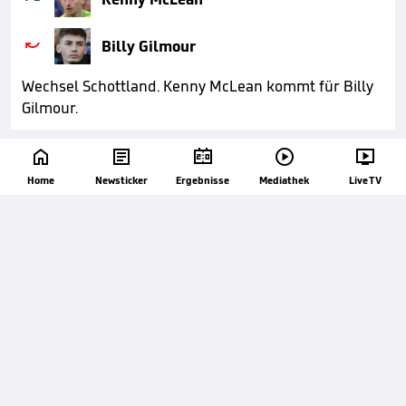

Billy Gilmour
Wechsel Schottland. Kenny McLean kommt für Billy
Gilmour.






70'
AUSWECHSLUNG
Home
Newsticker
Ergebnisse
Mediathek
Live TV

John McGinn

Ryan Christie
Wechsel Schottland. John McGinn kommt für Ryan
Christie.

69'
AUSWECHSLUNG

Simon Adingra