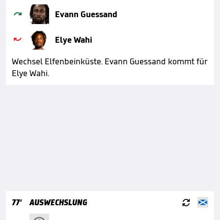

Evann Guessand

Elye Wahi
Wechsel Elfenbeinküste. Evann Guessand kommt für
Elye Wahi.

77'
AUSWECHSLUNG