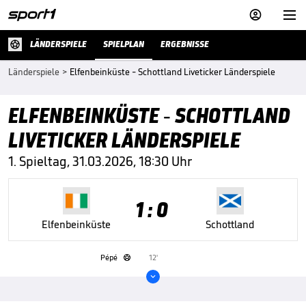


LÄNDERSPIELE
SPIELPLAN
ERGEBNISSE
Länderspiele
>
Elfenbeinküste - Schottland Liveticker Länderspiele
ELFENBEINKÜSTE - SCHOTTLAND
LIVETICKER LÄNDERSPIELE
1. Spieltag, 31.03.2026, 18:30 Uhr
1 : 0
Elfenbeinküste
Schottland
Pépé
12'

