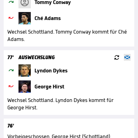

Tommy Conway

Ché Adams
Wechsel Schottland. Tommy Conway kommt für Ché
Adams.

77'
AUSWECHSLUNG

Lyndon Dykes

George Hirst
Wechsel Schottland. Lyndon Dykes kommt für
George Hirst.
76'
Vorbeigeschossen. George Hirst (Schottland)