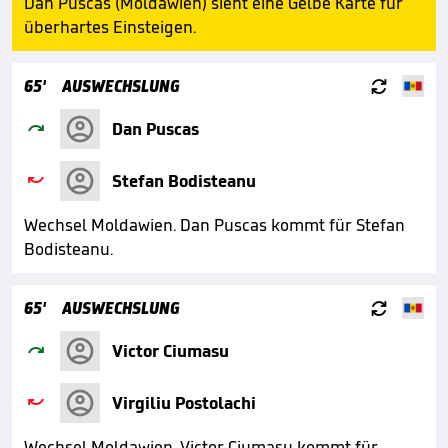
Dan Puscas (Moldawien) sieht eine Gelbe Karte für
überhartes Einsteigen.

65'
AUSWECHSLUNG

Dan Puscas

Stefan Bodisteanu
Wechsel Moldawien. Dan Puscas kommt für Stefan
Bodisteanu.

65'
AUSWECHSLUNG

Victor Ciumasu

Virgiliu Postolachi
Wechsel Moldawien. Victor Ciumasu kommt für