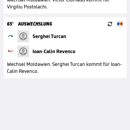
Virgiliu Postolachi.

65'
AUSWECHSLUNG

Serghei Turcan

Ioan-Calin Revenco
Wechsel Moldawien. Serghei Turcan kommt für Ioan-
Calin Revenco.