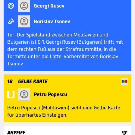

Georgi Rusev

Borislav Tsonev
Tor! Der Spielstand zwischen Moldawien und
Bulgarien ist 0:1. Georgi Rusev (Bulgarien) trifft mit
dem rechten Fuß aus der Strafraummitte, in die
Tormitte unter die Latte. Vorbereitet von Borislav
Tsonev.
16'
GELBE KARTE

Petru Popescu
Petru Popescu (Moldawien) sieht eine Gelbe Karte
für überhartes Einsteigen.

ANPFIFF