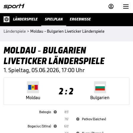


LÄNDERSPIELE
SPIELPLAN
ERGEBNISSE
Länderspiele
>
Moldau - Bulgarien Liveticker Länderspiele
MOLDAU - BULGARIEN
LIVETICKER LÄNDERSPIELE
1. Spieltag, 05.06.2026, 17:00 Uhr
2 : 2
Moldau
Bulgarien
Baboglo
85'

76'
Petkov (Galchev)

Bogaciuc (Stîna)
60'
