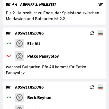

90'
+ 4
ABPFIFF 2. HALBZEIT
Die 2. Halbzeit ist zu Ende, der Spielstand zwischen
Moldawien und Bulgarien ist 2:2.

88'
AUSWECHSLUNG

Efe Ali

Petko Panayotov
Wechsel Bulgarien. Efe Ali kommt für Petko
Panayotov.

88'
AUSWECHSLUNG

Berk Beyhan