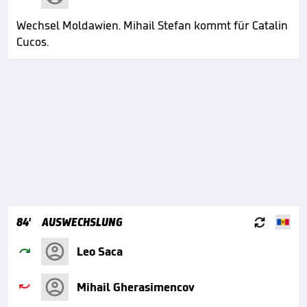
Wechsel Moldawien. Mihail Stefan kommt für Catalin
Cucos.

84'
AUSWECHSLUNG

Leo Saca

Mihail Gherasimencov