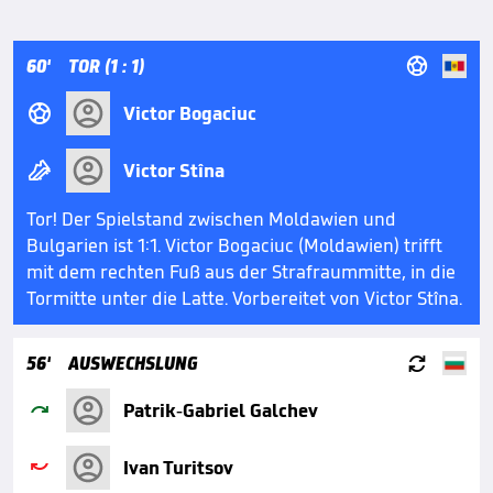

60'
TOR (1 : 1)

Victor Bogaciuc

Victor Stîna
Tor! Der Spielstand zwischen Moldawien und
Bulgarien ist 1:1. Victor Bogaciuc (Moldawien) trifft
mit dem rechten Fuß aus der Strafraummitte, in die
Tormitte unter die Latte. Vorbereitet von Victor Stîna.

56'
AUSWECHSLUNG

Patrik-Gabriel Galchev

Ivan Turitsov