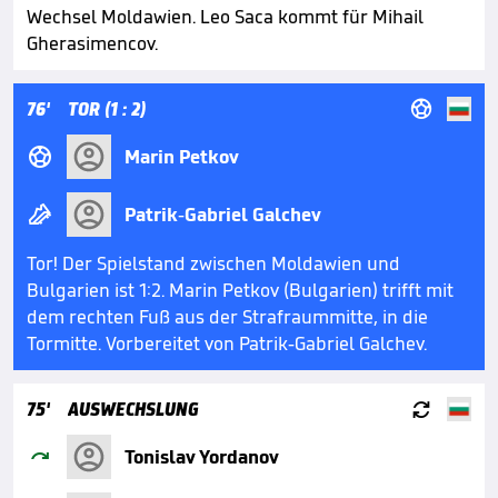
Wechsel Moldawien. Leo Saca kommt für Mihail
Gherasimencov.

76'
TOR (1 : 2)

Marin Petkov

Patrik-Gabriel Galchev
Tor! Der Spielstand zwischen Moldawien und
Bulgarien ist 1:2. Marin Petkov (Bulgarien) trifft mit
dem rechten Fuß aus der Strafraummitte, in die
Tormitte. Vorbereitet von Patrik-Gabriel Galchev.

75'
AUSWECHSLUNG

Tonislav Yordanov