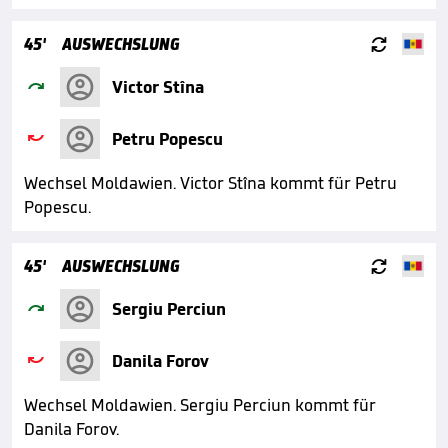

45'
AUSWECHSLUNG

Victor Stîna

Petru Popescu
Wechsel Moldawien. Victor Stîna kommt für Petru
Popescu.

45'
AUSWECHSLUNG

Sergiu Perciun

Danila Forov
Wechsel Moldawien. Sergiu Perciun kommt für
Danila Forov.