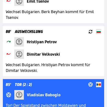

Emil Tsenov
Wechsel Bulgarien. Berk Beyhan kommt für Emil
Tsenov.

88'
AUSWECHSLUNG

Hristiyan Petrov

Dimitar Velkovski
Wechsel Bulgarien. Hristiyan Petrov kommt für
Dimitar Velkovski.

85'
TOR (2 : 2)

Vladislav Baboglo
Tor! Der Spielstand zwischen Moldawien und