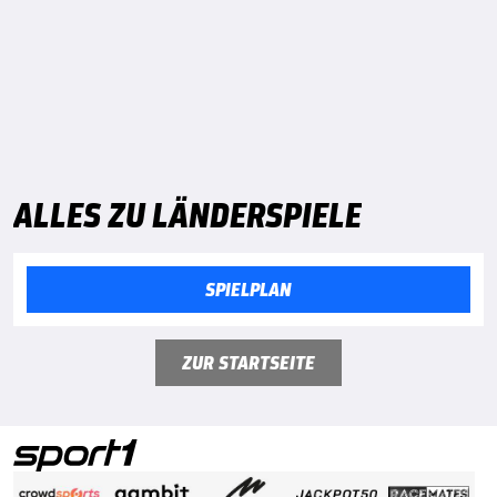
ALLES ZU LÄNDERSPIELE
SPIELPLAN
ZUR STARTSEITE