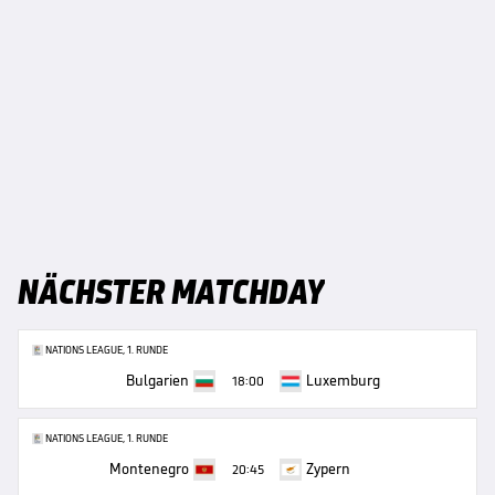
NÄCHSTER MATCHDAY
NATIONS LEAGUE, 1. RUNDE
Bulgarien
Luxemburg
18:00
NATIONS LEAGUE, 1. RUNDE
Montenegro
Zypern
20:45