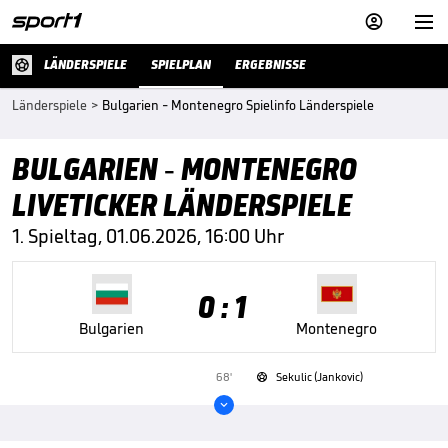


LÄNDERSPIELE
SPIELPLAN
ERGEBNISSE
Länderspiele
>
Bulgarien - Montenegro Spielinfo Länderspiele
BULGARIEN - MONTENEGRO
LIVETICKER LÄNDERSPIELE
1. Spieltag, 01.06.2026, 16:00 Uhr
0 : 1
Bulgarien
Montenegro
68'
Sekulic (Jankovic)

