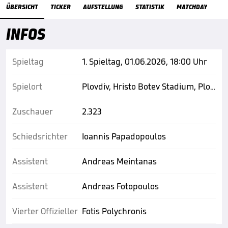
Übersicht
ÜBERSICHT
TICKER
AUFSTELLUNG
STATISTIK
MATCHDAY
INFOS
Spieltag
1. Spieltag, 01.06.2026, 18:00 Uhr
Spielort
Plovdiv, Hristo Botev Stadium, Plovdiv
Zuschauer
2.323
Schiedsrichter
Ioannis Papadopoulos
Assistent
Andreas Meintanas
Assistent
Andreas Fotopoulos
Vierter Offizieller
Fotis Polychronis