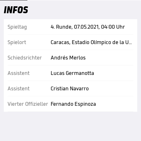
INFOS
Spieltag
4. Runde, 07.05.2021, 04:00 Uhr
Spielort
Caracas, Estadio Olímpico de la UCV
Schiedsrichter
Andrés Merlos
Assistent
Lucas Germanotta
Assistent
Cristian Navarro
Vierter Offizieller
Fernando Espinoza