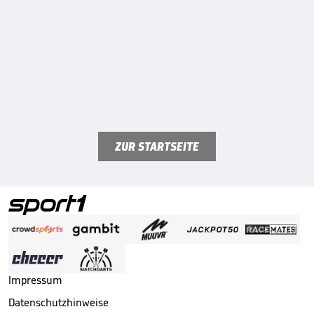
ZUR STARTSEITE
Impressum
Datenschutzhinweise