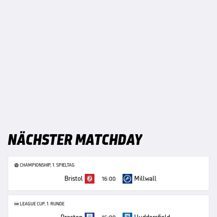
NÄCHSTER MATCHDAY
CHAMPIONSHIP, 1. SPIELTAG
Bristol
Millwall
16:00
LEAGUE CUP, 1. RUNDE