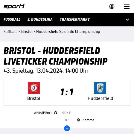



FUSSBALL
2. BUNDESLIGA
TRANSFERMARKT
Fußball
>
Bristol - Huddersfield Spielinfo Championship
BRISTOL - HUDDERSFIELD
LIVETICKER CHAMPIONSHIP
43. Spieltag, 13.04.2024, 14:00 Uhr
1 : 1
Bristol
Huddersfield
Wells (Elfm.)
90+11'

81'
Koroma

