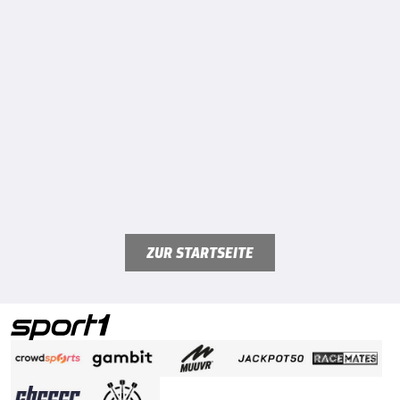
ZUR STARTSEITE