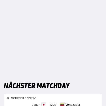
NÄCHSTER MATCHDAY
LÄNDERSPIELE, 1. SPIELTAG
Japan
Venezuela
12:25