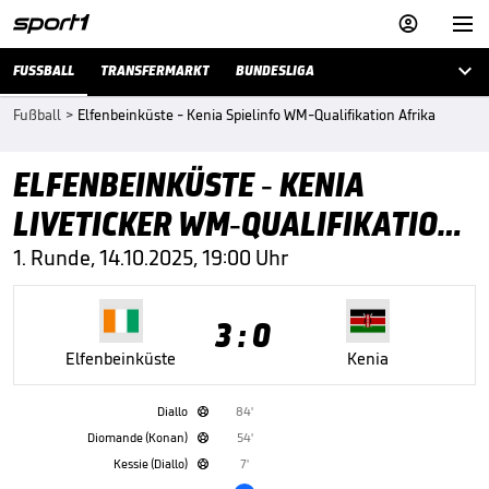



FUSSBALL
TRANSFERMARKT
BUNDESLIGA
Fußball
>
Elfenbeinküste - Kenia Spielinfo WM-Qualifikation Afrika
ELFENBEINKÜSTE - KENIA
LIVETICKER WM-QUALIFIKATION
AFRIKA
1. Runde, 14.10.2025, 19:00 Uhr
3 : 0
Elfenbeinküste
Kenia
Diallo
84'

Diomande (Konan)
54'

Kessie (Diallo)
7'
