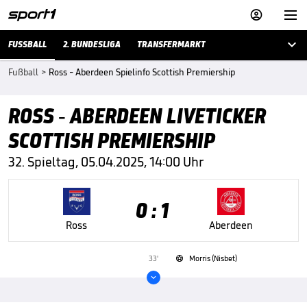



FUSSBALL
2. BUNDESLIGA
TRANSFERMARKT
Fußball
>
Ross - Aberdeen Spielinfo Scottish Premiership
ROSS - ABERDEEN LIVETICKER
SCOTTISH PREMIERSHIP
32. Spieltag, 05.04.2025, 14:00 Uhr
0 : 1
Ross
Aberdeen
33'
Morris (Nisbet)

