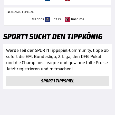
J-LEAGUE, 1. SPIELTAG
Marinos
Kashima
12:25
SPORT1 SUCHT DEN TIPPKÖNIG
Werde Teil der SPORT1 Tippspiel-Community, tippe ab
sofort die EM, Bundesliga, 2. Liga, den DFB-Pokal
und die Champions League und gewinne tolle Preise.
Jetzt registrieren und mitmachen!
SPORT1 TIPPSPIEL