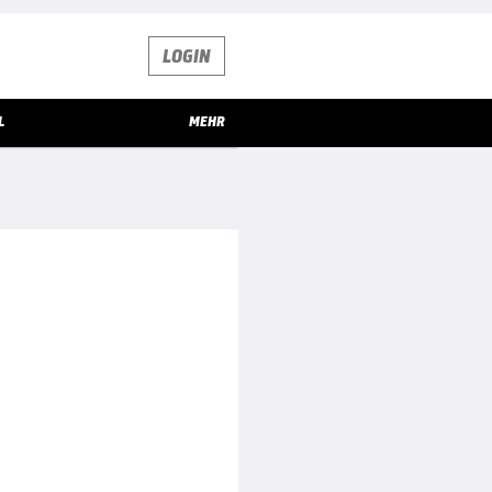
LOGIN
L
MEHR