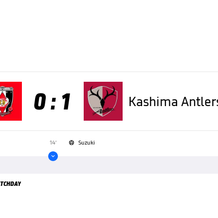
0 : 1
Kashima Antler
14'
Suzuki


TCHDAY