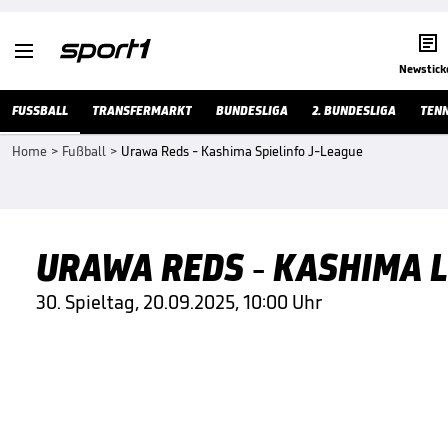


Newstick
FUSSBALL
TRANSFERMARKT
BUNDESLIGA
2. BUNDESLIGA
TENN
Home
>
Fußball
>
Urawa Reds - Kashima Spielinfo J-League
URAWA REDS - KASHIMA L
30. Spieltag, 20.09.2025, 10:00 Uhr