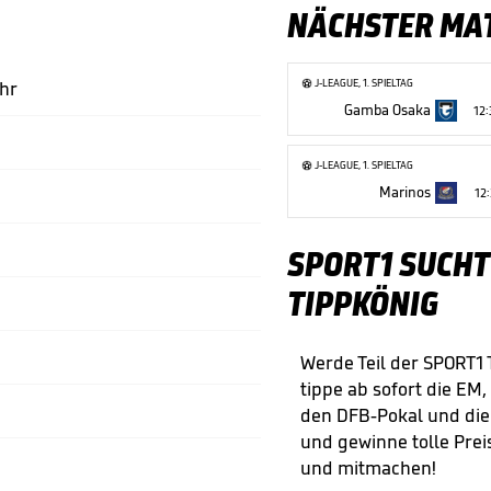
NÄCHSTER MA
J-LEAGUE, 1. SPIELTAG
Uhr
Gamba Osaka
12
J-LEAGUE, 1. SPIELTAG
Marinos
12
SPORT1 SUCHT
TIPPKÖNIG
Werde Teil der SPORT1
tippe ab sofort die EM,
den DFB-Pokal und di
und gewinne tolle Preis
und mitmachen!