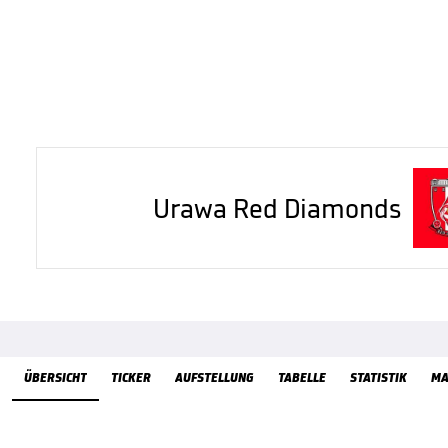
Urawa Red Diamonds
Übersicht
ÜBERSICHT
TICKER
AUFSTELLUNG
TABELLE
STATISTIK
MA