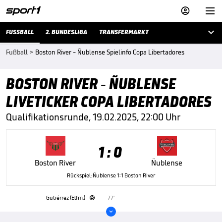



FUSSBALL
2. BUNDESLIGA
TRANSFERMARKT
Fußball
>
Boston River - Ñublense Spielinfo Copa Libertadores
BOSTON RIVER - ÑUBLENSE
LIVETICKER COPA LIBERTADORES
Qualifikationsrunde, 19.02.2025, 22:00 Uhr
1 : 0
Boston River
Ñublense
Rückspiel: Ñublense 1:1 Boston River
Gutiérrez (Elfm.)
77'

