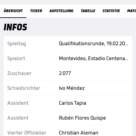
Übersicht
ÜBERSICHT
TICKER
AUFSTELLUNG
TABELLE
STATISTIK
MAT
INFOS
Spieltag
Qualifikationsrunde, 19.02.2025, 23:00 Uhr
Spielort
Montevideo, Estadio Centenario
Zuschauer
2.077
Schiedsrichter
Ivo Méndez
Assistent
Carlos Tapia
Assistent
Rubén Flores Quispe
Vierter Offizieller
Christian Aleman