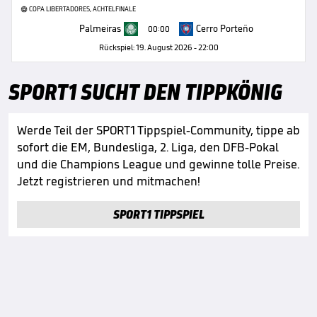
COPA LIBERTADORES, ACHTELFINALE
Palmeiras
Cerro Porteño
00:00
Rückspiel: 19. August 2026 - 22:00
SPORT1 SUCHT DEN TIPPKÖNIG
Werde Teil der SPORT1 Tippspiel-Community, tippe ab
sofort die EM, Bundesliga, 2. Liga, den DFB-Pokal
und die Champions League und gewinne tolle Preise.
Jetzt registrieren und mitmachen!
SPORT1 TIPPSPIEL