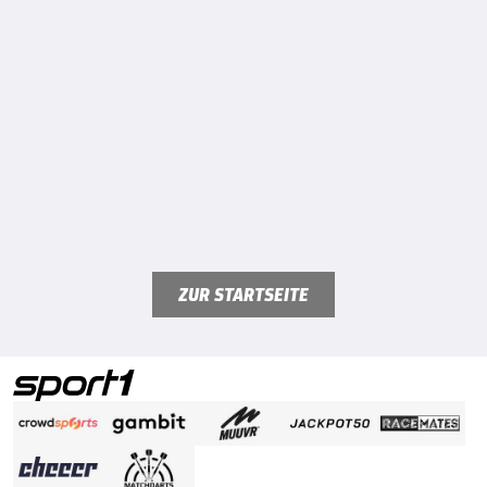
ZUR STARTSEITE