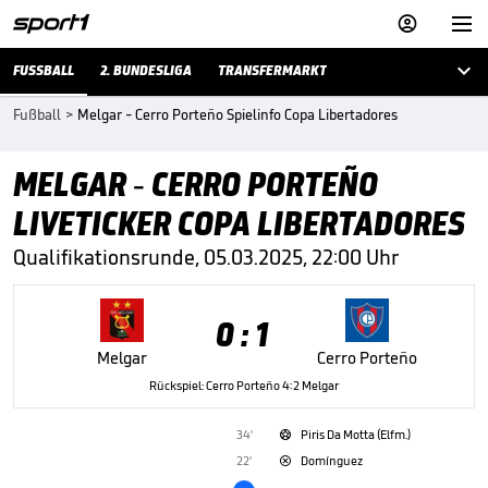



FUSSBALL
2. BUNDESLIGA
TRANSFERMARKT
Fußball
>
Melgar - Cerro Porteño Spielinfo Copa Libertadores
MELGAR - CERRO PORTEÑO
LIVETICKER COPA LIBERTADORES
Qualifikationsrunde, 05.03.2025, 22:00 Uhr
0 : 1
Melgar
Cerro Porteño
Rückspiel: Cerro Porteño 4:2 Melgar
34'
Piris Da Motta (Elfm.)

22'
Domínguez
