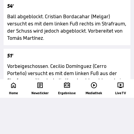
54'
Ball abgeblockt. Cristian Bordacahar (Melgar)
versucht es mit dem linken Fuß rechts im Strafraum,
der Schuss wird jedoch abgeblockt. Vorbereitet von
Tomás Martínez.
51'
Vorbeigeschossen. Cecilio Domínguez (Cerro
Porteño) versucht es mit dem linken Fuß aus der
Strafraummitte, doch die Kugel geht rechts vorbei.





Vorbereitet von Juan Iturbe mit dem Kopf.
Home
Newsticker
Ergebnisse
Mediathek
Live TV
51'
Foul von Cristian Bordacahar (Melgar).