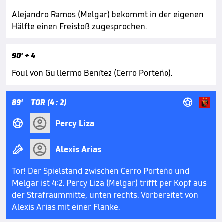
Alejandro Ramos (Melgar) bekommt in der eigenen
Hälfte einen Freistoß zugesprochen.
90'
+ 4
Foul von Guillermo Benítez (Cerro Porteño).

89'
TOR (4 : 2)

Percy Liza

Alexis Arias
Tor! Der Spielstand zwischen Cerro Porteño und
Melgar ist 4:2. Percy Liza (Melgar) trifft per Kopf aus
der Strafraummitte, unten rechts. Vorbereitet von
Alexis Arias mit einer Flanke.