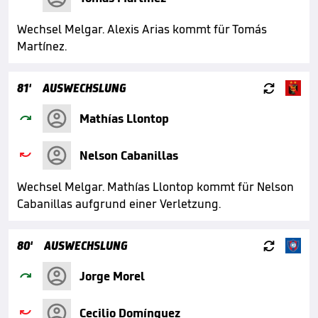
Wechsel Melgar. Alexis Arias kommt für Tomás
Martínez.

81'
AUSWECHSLUNG

Mathías Llontop

Nelson Cabanillas
Wechsel Melgar. Mathías Llontop kommt für Nelson
Cabanillas aufgrund einer Verletzung.

80'
AUSWECHSLUNG

Jorge Morel

Cecilio Domínguez