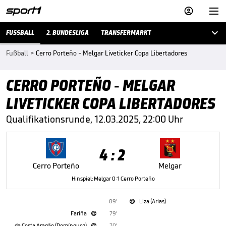



FUSSBALL
2. BUNDESLIGA
TRANSFERMARKT
Fußball
>
Cerro Porteño - Melgar Liveticker Copa Libertadores
CERRO PORTEÑO - MELGAR
LIVETICKER COPA LIBERTADORES
Qualifikationsrunde, 12.03.2025, 22:00 Uhr
4 : 2
Cerro Porteño
Melgar
Hinspiel: Melgar 0:1 Cerro Porteño
89'
Liza (Arias)

Fariña
79'

da Costa Aragão (Domínguez)
70'
