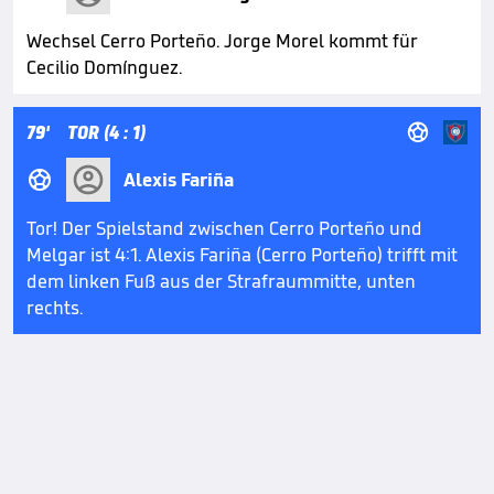
Wechsel Cerro Porteño. Jorge Morel kommt für
Cecilio Domínguez.

79'
TOR (4 : 1)

Alexis Fariña
Tor! Der Spielstand zwischen Cerro Porteño und
Melgar ist 4:1. Alexis Fariña (Cerro Porteño) trifft mit
dem linken Fuß aus der Strafraummitte, unten
rechts.