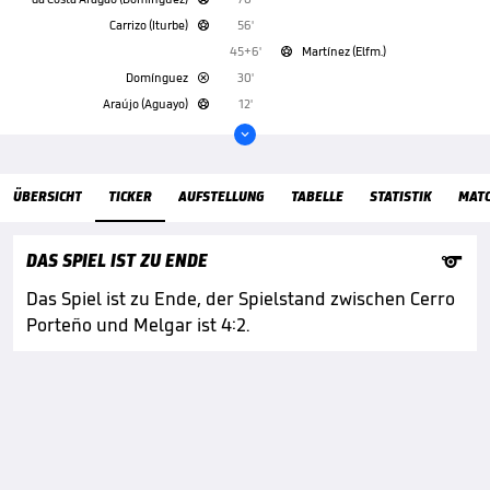
Carrizo (Iturbe)
56'

45+6'
Martínez (Elfm.)

Domínguez
30'

Araújo (Aguayo)
12'


ÜBERSICHT
TICKER
AUFSTELLUNG
TABELLE
STATISTIK
MAT

DAS SPIEL IST ZU ENDE
Das Spiel ist zu Ende, der Spielstand zwischen Cerro
Porteño und Melgar ist 4:2.