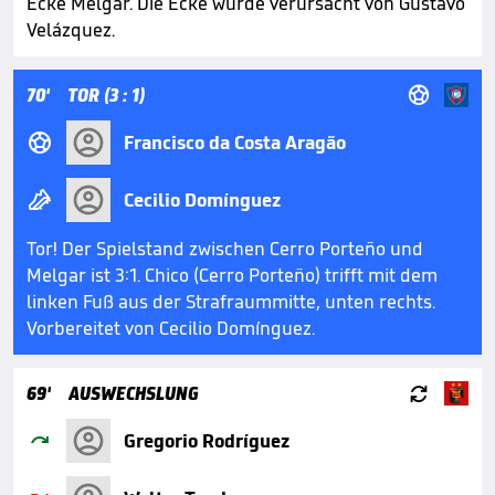
Ecke Melgar. Die Ecke wurde verursacht von Gustavo
Velázquez.

70'
TOR (3 : 1)

Francisco da Costa Aragão

Cecilio Domínguez
Tor! Der Spielstand zwischen Cerro Porteño und
Melgar ist 3:1. Chico (Cerro Porteño) trifft mit dem
linken Fuß aus der Strafraummitte, unten rechts.
Vorbereitet von Cecilio Domínguez.

69'
AUSWECHSLUNG

Gregorio Rodríguez