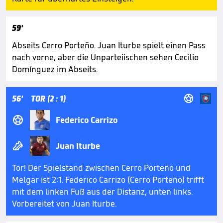
59'
Abseits Cerro Porteño. Juan Iturbe spielt einen Pass
nach vorne, aber die Unparteiischen sehen Cecilio
Domínguez im Abseits.

56'
TOR (2 : 1)

Federico Carrizo

Juan Iturbe
Tor! Der Spielstand zwischen Cerro Porteño und
Melgar ist 2:1. Federico Carrizo (Cerro Porteño) trifft
mit dem linken Fuß aus der Distanz, unten links.
Vorbereitet von Juan Iturbe.