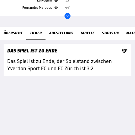
Le Pogam
53'

Fernandes Marques
44'


ÜbersichtTicker
ÜBERSICHT
TICKER
AUFSTELLUNG
TABELLE
STATISTIK
MAT

DAS SPIEL IST ZU ENDE
Das Spiel ist zu Ende, der Spielstand zwischen
Yverdon Sport FC und FC Zürich ist 3:2.