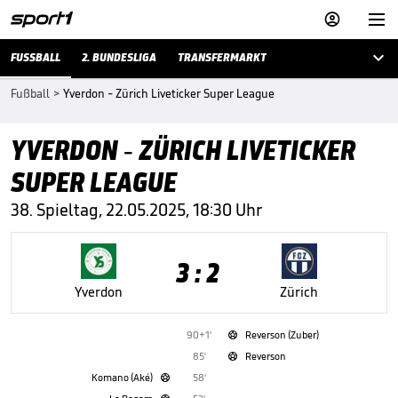



FUSSBALL
2. BUNDESLIGA
TRANSFERMARKT
Fußball
>
Yverdon - Zürich Liveticker Super League
YVERDON - ZÜRICH LIVETICKER
SUPER LEAGUE
38. Spieltag, 22.05.2025, 18:30 Uhr
3 : 2
Yverdon
Zürich
90+1'
Reverson (Zuber)

85'
Reverson

Komano (Aké)
58'
