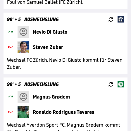
Foul von Samuel Ballet (FC Zürich).

90'
+ 5
AUSWECHSLUNG

Nevio Di Giusto

Steven Zuber
Wechsel FC Zürich. Nevio Di Giusto kommt für Steven
Zuber.

90'
+ 5
AUSWECHSLUNG

Magnus Grødem

Ronaldo Rodrigues Tavares
Wechsel Yverdon Sport FC. Magnus Grødem kommt