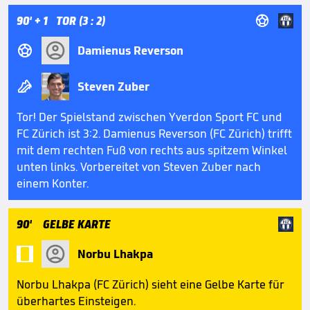

90'
+ 1
TOR (3 : 2)

Damienus Reverson

Steven Zuber
Tor! Der Spielstand zwischen Yverdon Sport FC und
FC Zürich ist 3:2. Damienus Reverson (FC Zürich) trifft
mit dem rechten Fuß von rechts aus spitzem Winkel
unten links. Vorbereitet von Steven Zuber nach
einem Konter.
90'
GELBE KARTE

Norbu Lhakpa
Norbu Lhakpa (FC Zürich) sieht eine Gelbe Karte für
überhartes Einsteigen.