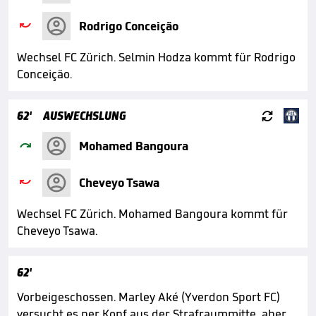

Rodrigo Conceição
Wechsel FC Zürich. Selmin Hodza kommt für Rodrigo
Conceição.

62'
AUSWECHSLUNG

Mohamed Bangoura

Cheveyo Tsawa
Wechsel FC Zürich. Mohamed Bangoura kommt für
Cheveyo Tsawa.
62'
Vorbeigeschossen. Marley Aké (Yverdon Sport FC)
versucht es per Kopf aus der Strafraummitte, aber