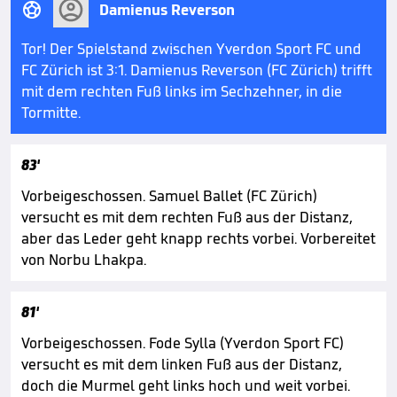

Damienus Reverson
Tor! Der Spielstand zwischen Yverdon Sport FC und
FC Zürich ist 3:1. Damienus Reverson (FC Zürich) trifft
mit dem rechten Fuß links im Sechzehner, in die
Tormitte.
83'
Vorbeigeschossen. Samuel Ballet (FC Zürich)
versucht es mit dem rechten Fuß aus der Distanz,
aber das Leder geht knapp rechts vorbei. Vorbereitet
von Norbu Lhakpa.
81'
Vorbeigeschossen. Fode Sylla (Yverdon Sport FC)
versucht es mit dem linken Fuß aus der Distanz,
doch die Murmel geht links hoch und weit vorbei.