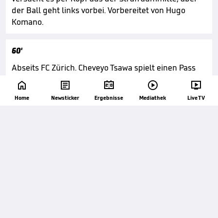
der Ball geht links vorbei. Vorbereitet von Hugo
Komano.
60'
Abseits FC Zürich. Cheveyo Tsawa spielt einen Pass
nach vorne, aber die Unparteiischen sehen Samuel





Ballet im Abseits.
Home
Newsticker
Ergebnisse
Mediathek
Live TV
60'
Das Spiel läuft wieder.