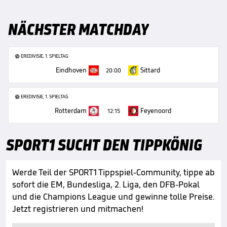
NÄCHSTER MATCHDAY
EREDIVISIE, 1. SPIELTAG
Eindhoven
Sittard
20:00
EREDIVISIE, 1. SPIELTAG
Rotterdam
Feyenoord
12:15
SPORT1 SUCHT DEN TIPPKÖNIG
Werde Teil der SPORT1 Tippspiel-Community, tippe ab
sofort die EM, Bundesliga, 2. Liga, den DFB-Pokal
und die Champions League und gewinne tolle Preise.
Jetzt registrieren und mitmachen!