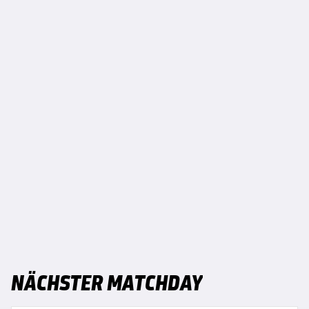
NÄCHSTER MATCHDAY