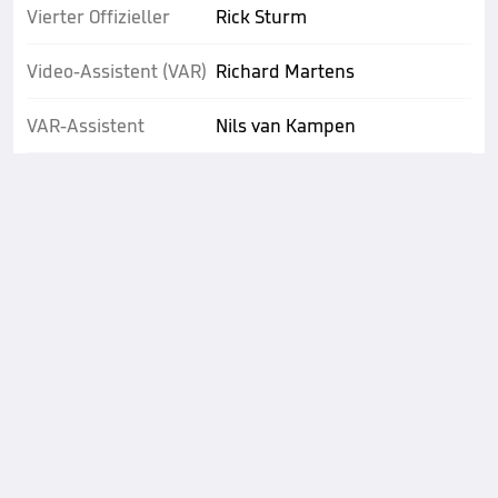
Vierter Offizieller
Rick Sturm
Video-Assistent (VAR)
Richard Martens
VAR-Assistent
Nils van Kampen