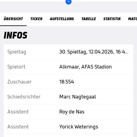

Übersicht
ÜBERSICHT
TICKER
AUFSTELLUNG
TABELLE
STATISTIK
MAT
INFOS
Spieltag
30. Spieltag, 12.04.2026, 16:45 Uhr
Spielort
Alkmaar, AFAS Stadion
Zuschauer
18.554
Schiedsrichter
Marc Nagtegaal
Assistent
Roy de Nas
Assistent
Yorick Weterings