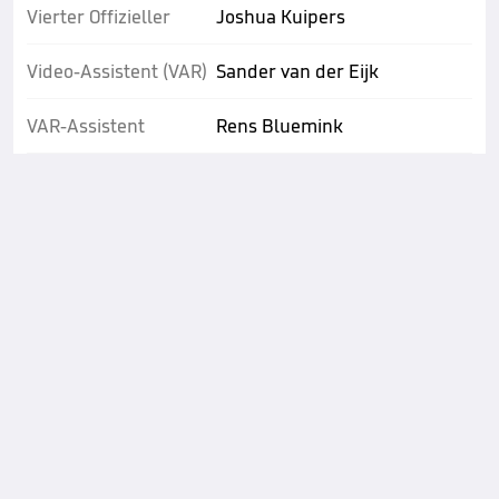
Vierter Offizieller
Joshua Kuipers
Video-Assistent (VAR)
Sander van der Eijk
VAR-Assistent
Rens Bluemink