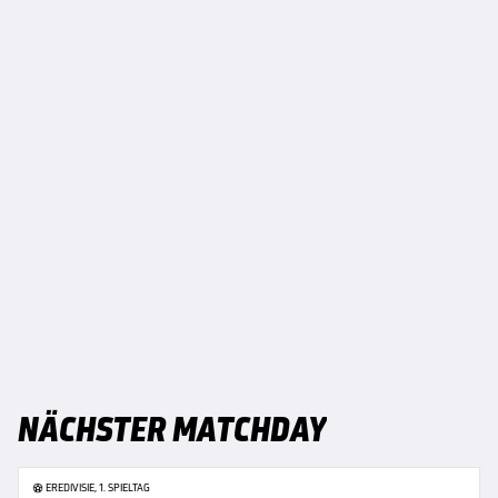
NÄCHSTER MATCHDAY
EREDIVISIE, 1. SPIELTAG