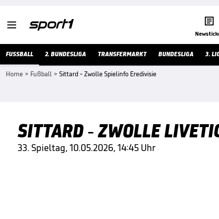


Newstick
FUSSBALL
2. BUNDESLIGA
TRANSFERMARKT
BUNDESLIGA
3. LI
Home
>
Fußball
>
Sittard - Zwolle Spielinfo Eredivisie
SITTARD - ZWOLLE LIVETI
33. Spieltag, 10.05.2026, 14:45 Uhr