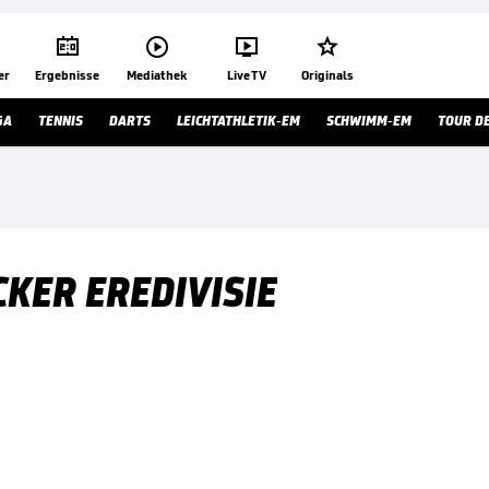




er
Ergebnisse
Mediathek
Live TV
Originals
GA
TENNIS
DARTS
LEICHTATHLETIK-EM
SCHWIMM-EM
TOUR D
CKER EREDIVISIE