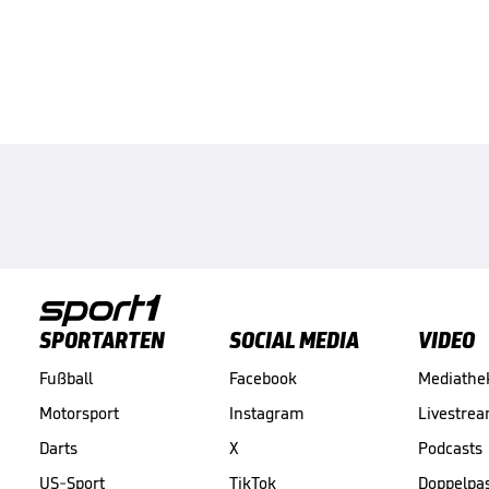
SPORTARTEN
SOCIAL MEDIA
VIDEO
Fußball
Facebook
Mediathe
Motorsport
Instagram
Livestre
Darts
X
Podcasts
US-Sport
TikTok
Doppelpa