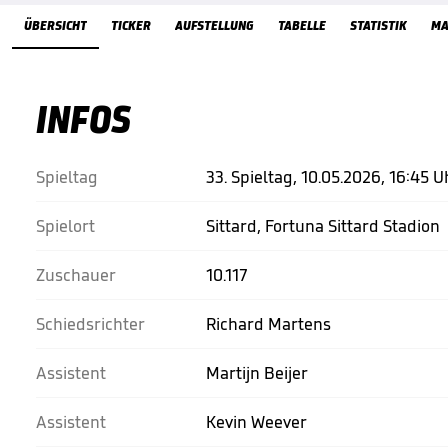
Übersicht
ÜBERSICHT
TICKER
AUFSTELLUNG
TABELLE
STATISTIK
MA
INFOS
Spieltag
33. Spieltag, 10.05.2026, 16:45 U
Spielort
Sittard, Fortuna Sittard Stadion
Zuschauer
10.117
Schiedsrichter
Richard Martens
Assistent
Martijn Beijer
Assistent
Kevin Weever