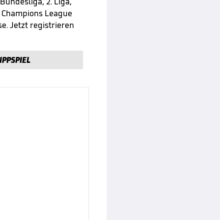
 Bundesliga, 2. Liga,
e Champions League
e. Jetzt registrieren
IPPSPIEL