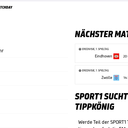
TCHDAY
NÄCHSTER MA
EREDIVISIE, 1. SPIELTAG
hr
Eindhoven
20
EREDIVISIE, 1. SPIELTAG
Zwolle
14
SPORT1 SUCHT
TIPPKÖNIG
Werde Teil der SPORT1