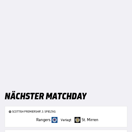
NÄCHSTER MATCHDAY
SCOTTISH PREMIERSHIP, 3. SPIELTAG
Rangers
St. Mirren
Verlegt