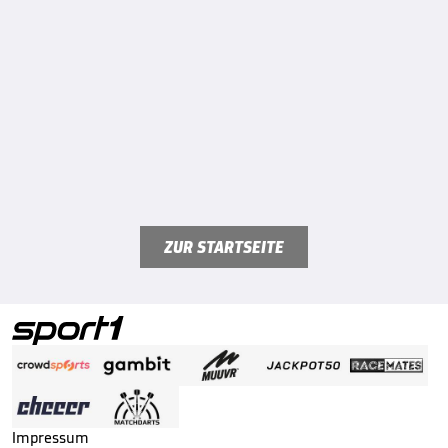
ZUR STARTSEITE
Impressum