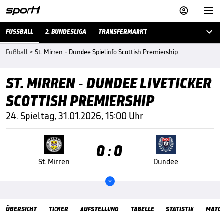



FUSSBALL
2. BUNDESLIGA
TRANSFERMARKT
Fußball
>
St. Mirren - Dundee Spielinfo Scottish Premiership
ST. MIRREN - DUNDEE LIVETICKER
SCOTTISH PREMIERSHIP
24. Spieltag, 31.01.2026, 15:00 Uhr
0 : 0
St. Mirren
Dundee

Übersicht
ÜBERSICHT
TICKER
AUFSTELLUNG
TABELLE
STATISTIK
MAT