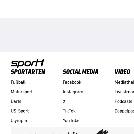
SPORTARTEN
SOCIAL MEDIA
VIDEO
Fußball
Facebook
Mediathe
Motorsport
Instagram
Livestre
Darts
X
Podcasts
US-Sport
TikTok
Doppelpa
Olympia
YouTube