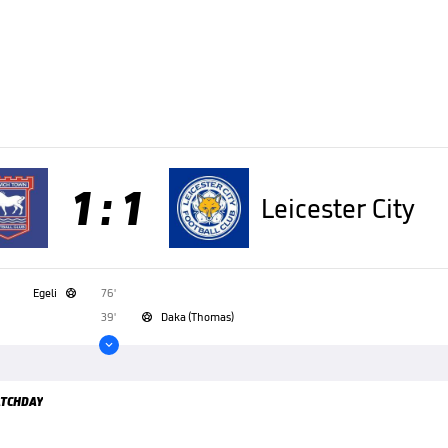
1 : 1
Leicester City
Egeli
76'

39'
Daka (Thomas)


TCHDAY