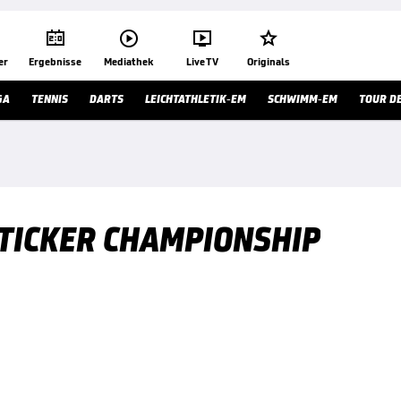




er
Ergebnisse
Mediathek
Live TV
Originals
GA
TENNIS
DARTS
LEICHTATHLETIK-EM
SCHWIMM-EM
TOUR D
ETICKER CHAMPIONSHIP