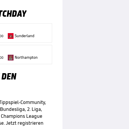
TCHDAY
Sunderland
:00
Northampton
:00
 DEN
 Tippspiel-Community,
 Bundesliga, 2. Liga,
e Champions League
e. Jetzt registrieren