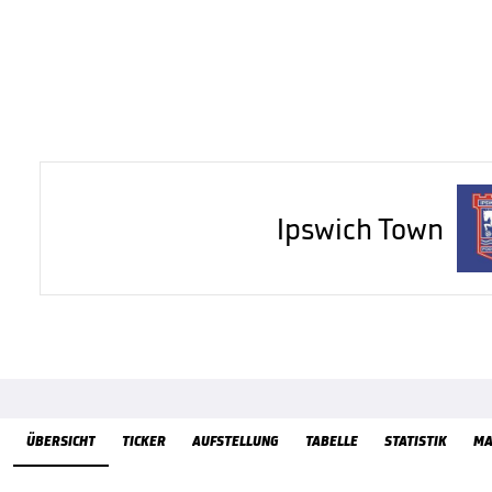
Ipswich Town
Übersicht
ÜBERSICHT
TICKER
AUFSTELLUNG
TABELLE
STATISTIK
MA