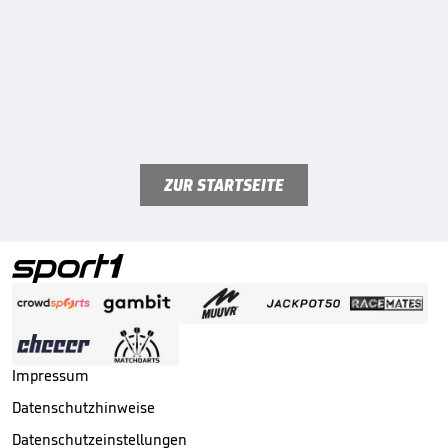
ZUR STARTSEITE
Impressum
Datenschutzhinweise
Datenschutzeinstellungen