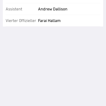
Assistent
Andrew Dallison
Vierter Offizieller
Farai Hallam