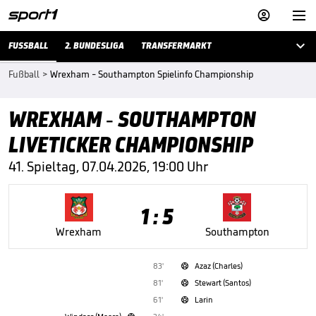



FUSSBALL
2. BUNDESLIGA
TRANSFERMARKT
Fußball
>
Wrexham - Southampton Spielinfo Championship
WREXHAM - SOUTHAMPTON
LIVETICKER CHAMPIONSHIP
41. Spieltag, 07.04.2026, 19:00 Uhr
1 : 5
Wrexham
Southampton
83'
Azaz (Charles)

81'
Stewart (Santos)

61'
Larin
