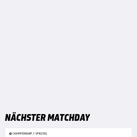
NÄCHSTER MATCHDAY
CHAMPIONSHIP, 1. SPIELTAG